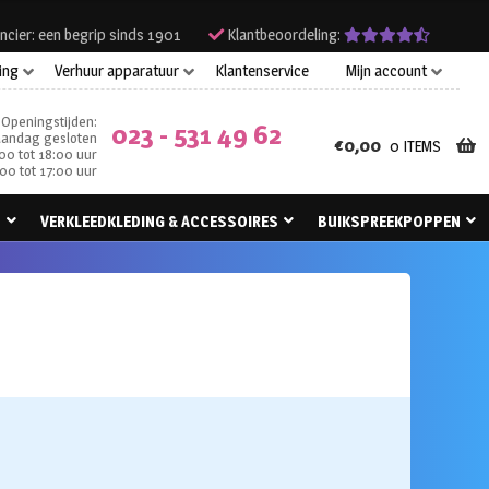
ncier: een begrip sinds 1901
Klantbeoordeling:
ing
Verhuur apparatuur
Klantenservice
Mijn account
Openingstijden:
023 - 531 49 62
andag gesloten
€
0,00
0 ITEMS
00 tot 18:00 uur
00 tot 17:00 uur
N
VERKLEEDKLEDING & ACCESSOIRES
BUIKSPREEKPOPPEN