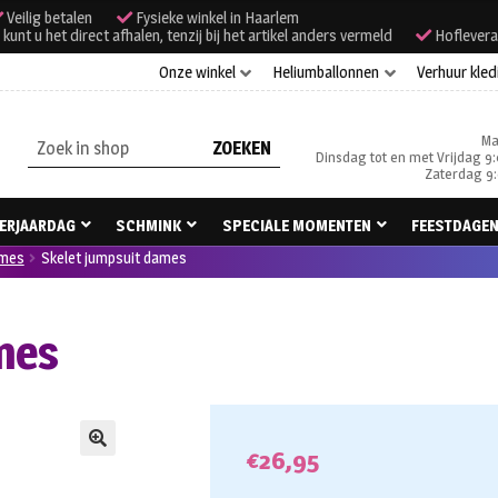
Veilig betalen
Fysieke winkel in Haarlem
unt u het direct afhalen, tenzij bij het artikel anders vermeld
Hoflevera
Onze winkel
Heliumballonnen
Verhuur kled
Ma
Zoeken
Dinsdag tot en met Vrijdag 9:
naar:
Zaterdag 9:
ERJAARDAG
SCHMINK
SPECIALE MOMENTEN
FEESTDAGE
ames
Skelet jumpsuit dames
mes
€
26,95
🔍