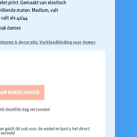
elet print. Gemaakt van elastisch
chillende maten. Medium, valt
valt als 42/44
 pak dames
stuums & decoratie
,
Verkleedkleding voor dames
AAN WINKELWAGEN
ld dezelfde dag verzonden!
an geldt dit ook voor de winkel en kunt u het direct
s vermeld