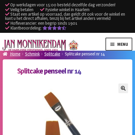
Op werkdagen voor 15:00 besteld dezelfde dag verzonden!
Veilig betalen
Fysieke winkel in Haarlem
Staat een artikel op voorraad, dan geldt dit ook voor de winkel en
kunt u het direct afhalen, tenzij bij het artikel anders vermeld
Hofleverancier: een begrip sinds 1901
Klantbeoordeling:
Ga
Ga
MENU
door
naar
Home
Schmink
Splitcake
Splitcake penseel nr 14
naar
de
SUBME
Verhuur kleding
navigatie
inhoud
Splitcake penseel nr 14
UITVO
SUBME
Verhuur apparatuur
UITVO
Onze winkel
🔍
Klantenservice
Inloggen