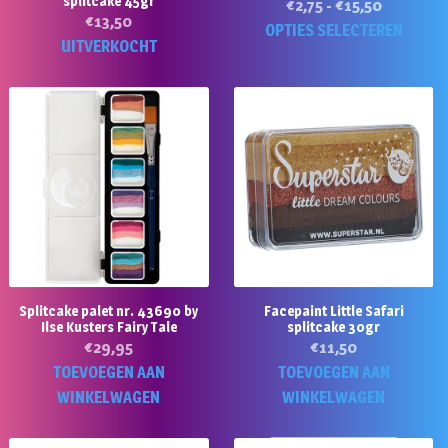
splitcake 45gr
Prijsklass
€
2,75
-
€
15,50
€
13,50
€2,75
Di
OPTIES SELECTEREN
UITVERKOCHT
tot
p
€15,50
he
m
va
D
op
k
g
w
o
d
Splitcake palet nr. 43690 by
Facepaint Little Safari
Ilse Kusters Fairy Tale
splitcake 30gr
pr
€
29,95
€
11,50
TOEVOEGEN AAN
TOEVOEGEN AAN
WINKELWAGEN
WINKELWAGEN