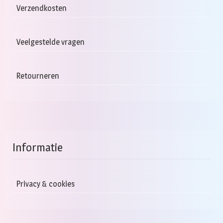
gekozen
Verzendkosten
worden
op
Veelgestelde vragen
de
productpagina
Retourneren
Informatie
Privacy & cookies