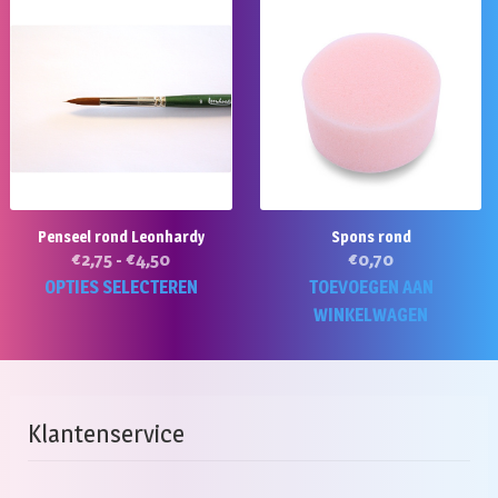
Penseel rond Leonhardy
Spons rond
Prijsklasse:
€
2,75
-
€
4,50
€
0,70
€2,75
Dit
OPTIES SELECTEREN
TOEVOEGEN AAN
tot
product
WINKELWAGEN
€4,50
heeft
meerdere
variaties.
Deze
Klantenservice
optie
kan