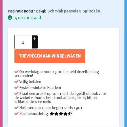
Inspiratie nodig? Bekijk:
Schmink penselen
,
Splitcake
4 op voorraad
Splitcake
penseel
nr
TOEVOEGEN AAN WINKELWAGEN
14
aantal
Op werkdagen voor 15:00 besteld dezelfde dag
verzonden!
Veilig betalen
Fysieke winkel in Haarlem
Staat een artikel op voorraad, dan geldt dit ook voor
de winkel en kunt u het direct afhalen, tenzij bij het
artikel anders vermeld
Hofleverancier: een begrip sinds 1901
Klantbeoordeling: