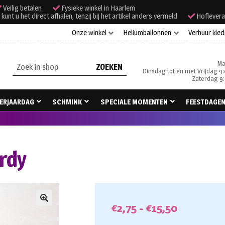
Veilig betalen
Fysieke winkel in Haarlem
unt u het direct afhalen, tenzij bij het artikel anders vermeld
Hoflevera
Onze winkel
Heliumballonnen
Verhuur kled
Ma
Zoeken
Dinsdag tot en met Vrijdag 9:
naar:
Zaterdag 9:
ERJAARDAG
SCHMINK
SPECIALE MOMENTEN
FEESTDAGE
ardy
Prijsklas
€
2,75
-
€
15,50
🔍