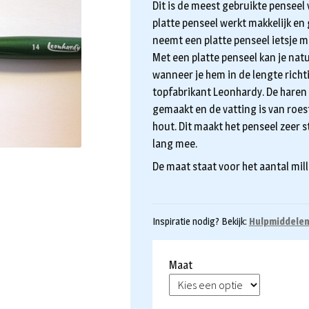
€2,75
Dit is de meest gebruikte penseel
tot
platte penseel werkt makkelijk en
neemt een platte penseel ietsje m
€15,50
Met een platte penseel kan je natuu
wanneer je hem in de lengte richt
topfabrikant Leonhardy. De haren
gemaakt en de vatting is van roestv
hout. Dit maakt het penseel zeer st
lang mee.
De maat staat voor het aantal mill
Inspiratie nodig? Bekijk:
Hulpmiddele
Maat