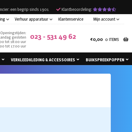
ncier: een begrip sinds 1901
Klantbeoordeling:
ing
Verhuur apparatuur
Klantenservice
Mijn account
Openingstijden:
023 - 531 49 62
andag gesloten
€
0,00
0 ITEMS
00 tot 18:00 uur
00 tot 17:00 uur
N
VERKLEEDKLEDING & ACCESSOIRES
BUIKSPREEKPOPPEN
se: