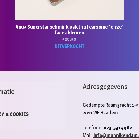
Aqua Superstar schmink palet 12 fearsome “enge”
faces kleuren
€
28,50
UITVERKOCHT
Adresgegevens
matie
Gedempte Raamgracht 1-9
2011 WE Haarlem
CY & COOKIES
Telefoon:
023-5314962
Mail:
info@monnikendam.