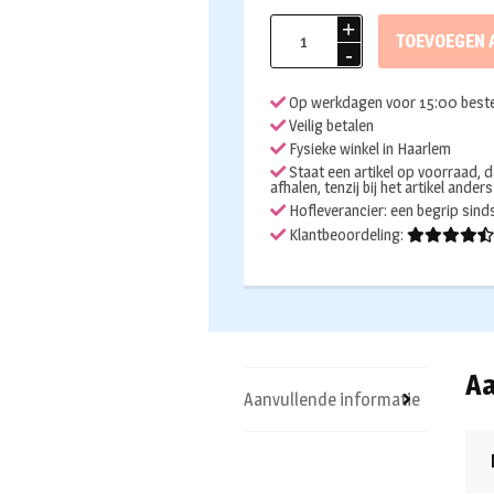
Penseel
TOEVOEGEN 
plat
leonhardy
Op werkdagen voor 15:00 beste
aantal
Veilig betalen
Fysieke winkel in Haarlem
Staat een artikel op voorraad, d
afhalen, tenzij bij het artikel ander
Hofleverancier: een begrip sin
Klantbeoordeling:
Aa
Aanvullende informatie