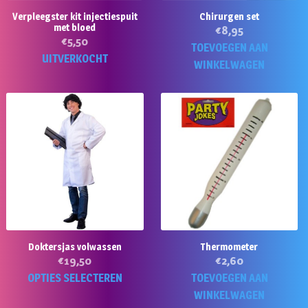
d
Verpleegster kit injectiespuit
Chirurgen set
pr
met bloed
€
8,95
€
5,50
TOEVOEGEN AAN
UITVERKOCHT
WINKELWAGEN
Doktersjas volwassen
Thermometer
€
19,50
€
2,60
Dit
OPTIES SELECTEREN
TOEVOEGEN AAN
product
WINKELWAGEN