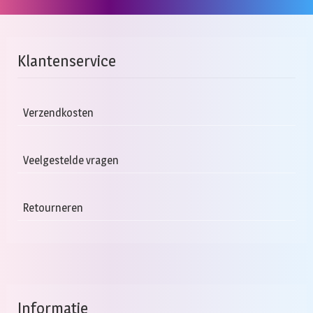
heeft
meerdere
variaties.
Deze
Klantenservice
optie
kan
gekozen
Verzendkosten
worden
op
Veelgestelde vragen
de
productpagina
Retourneren
Informatie