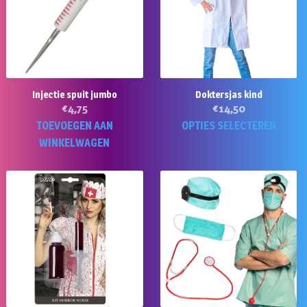
Injectie spuit jumbo
Doktersjas kind
€
4,75
€
14,50
Di
TOEVOEGEN AAN
OPTIES SELECTEREN
p
WINKELWAGEN
he
m
va
D
op
k
g
w
o