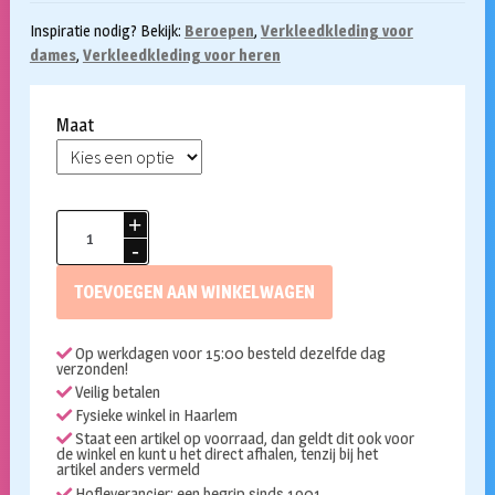
Inspiratie nodig? Bekijk:
Beroepen
,
Verkleedkleding voor
dames
,
Verkleedkleding voor heren
Maat
Doktersjas
volwassen
aantal
TOEVOEGEN AAN WINKELWAGEN
Op werkdagen voor 15:00 besteld dezelfde dag
verzonden!
Veilig betalen
Fysieke winkel in Haarlem
Staat een artikel op voorraad, dan geldt dit ook voor
de winkel en kunt u het direct afhalen, tenzij bij het
artikel anders vermeld
Hofleverancier: een begrip sinds 1901