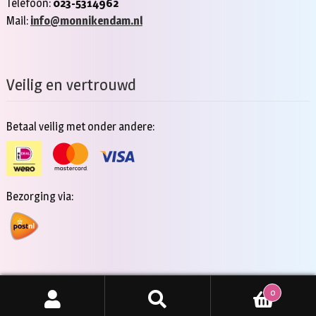
Telefoon:
023-5314962
Mail:
info@monnikendam.nl
Veilig en vertrouwd
Betaal veilig met onder andere:
Bezorging via:
0
Copyright 2026 - Jan Monnikendam
Zoeken
ZOEKEN