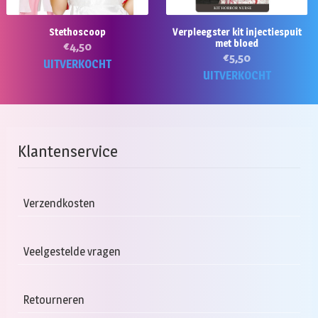
o
d
Stethoscoop
Verpleegster kit injectiespuit
pr
met bloed
€
4,50
€
5,50
UITVERKOCHT
UITVERKOCHT
Klantenservice
Verzendkosten
Veelgestelde vragen
Retourneren