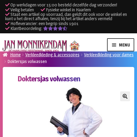
Op werkdagen voor 15:00 besteld dezelfde dag verzonden!
Veilig betalen
Fysieke winkel in Haarlem
Staat een artikel op voorraad, dan geldt dit ook voor de winkel en
kunt u het direct afhalen, tenzij bij het artikel anders vermeld
Hofleverancier: een begrip sinds 1901
Klantbeoordeling:
Ga
Ga
MENU
door
naar
Home
Verkleedkleding & accessoires
Verkleedkleding voor dames
naar
de
Doktersjas volwassen
SUBME
Verhuur kleding
navigatie
inhoud
UITVO
Doktersjas volwassen
SUBME
Verhuur apparatuur
UITVO
Onze winkel
🔍
Klantenservice
Inloggen