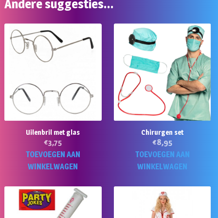
Andere suggesties…
Uilenbril met glas
Chirurgen set
€
3,75
€
8,95
TOEVOEGEN AAN
TOEVOEGEN AAN
WINKELWAGEN
WINKELWAGEN