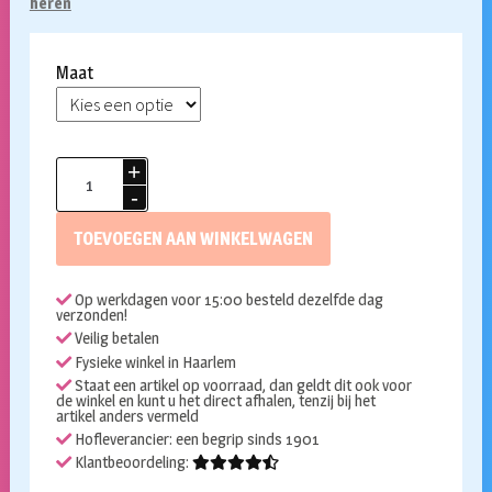
heren
Maat
Suitmeister
Kerst
colbert
TOEVOEGEN AAN WINKELWAGEN
met
LED
Op werkdagen voor 15:00 besteld dezelfde dag
Red
verzonden!
Icons
Veilig betalen
aantal
Fysieke winkel in Haarlem
Staat een artikel op voorraad, dan geldt dit ook voor
de winkel en kunt u het direct afhalen, tenzij bij het
artikel anders vermeld
Hofleverancier: een begrip sinds 1901
Klantbeoordeling: