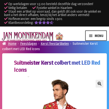
Op werkdagen voor 15:00 besteld dezelfde dag verzonden!
Veilig betalen
Fysieke winkel in Haarlem
Staat een artikel op voorraad, dan geldt dit ook voor de winkel en
kunt u het direct afhalen, tenzij bij het artikel anders vermeld
Hofleverancier: een begrip sinds 1901
Klantbeoordeling:
Ga
Ga
MENU
door
naar
Home
Feestdagen
Kerst feestartikelen
Suitmeister Kerst
naar
de
colbert met LED Red Icons
SUBME
Verhuur kleding
navigatie
inhoud
UITVO
Suitmeister Kerst colbert met LED Red
SUBME
Verhuur apparatuur
Icons
UITVO
Onze winkel
🔍
Klantenservice
Inloggen