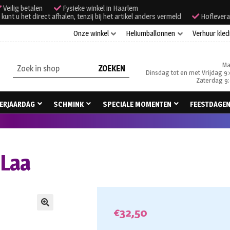
Veilig betalen
Fysieke winkel in Haarlem
unt u het direct afhalen, tenzij bij het artikel anders vermeld
Hoflevera
Onze winkel
Heliumballonnen
Verhuur kled
Ma
Zoeken
Dinsdag tot en met Vrijdag 9:
naar:
Zaterdag 9:
ERJAARDAG
SCHMINK
SPECIALE MOMENTEN
FEESTDAGE
-Laa
€
32,50
🔍