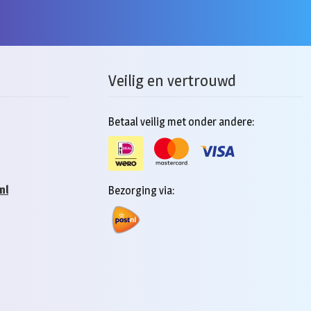
product
heeft
re
meerdere
.
variaties.
Deze
Veilig en vertrouwd
optie
kan
n
gekozen
Betaal veilig met onder andere:
worden
op
de
pagina
productpagi
nl
Bezorging via: