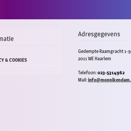
duct
product
ft
heeft
rdere
meerde
aties.
variaties
e
Deze
Adresgegevens
e
optie
matie
kan
ozen
gekoze
Gedempte Raamgracht 1-9
den
worden
2011 WE Haarlem
op
CY & COOKIES
de
Telefoon:
023-5314962
ductpagina
product
Mail:
info@monnikendam.