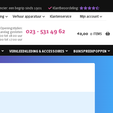
ncier: een begrip sinds 1901
Klantbeoordeling:
ing
Verhuur apparatuur
Klantenservice
Mijn account
Openingstijden:
023 - 531 49 62
andag gesloten
€
0,00
0 ITEMS
00 tot 18:00 uur
00 tot 17:00 uur
N
VERKLEEDKLEDING & ACCESSOIRES
BUIKSPREEKPOPPEN