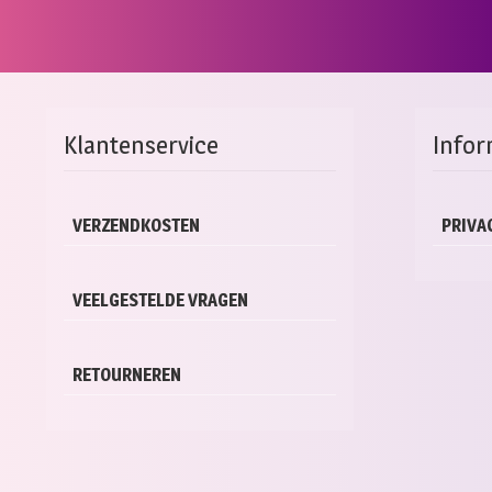
pro
hee
mee
vari
Dez
opti
Klantenservice
Infor
kan
gek
wor
op
VERZENDKOSTEN
PRIVA
de
pro
VEELGESTELDE VRAGEN
RETOURNEREN