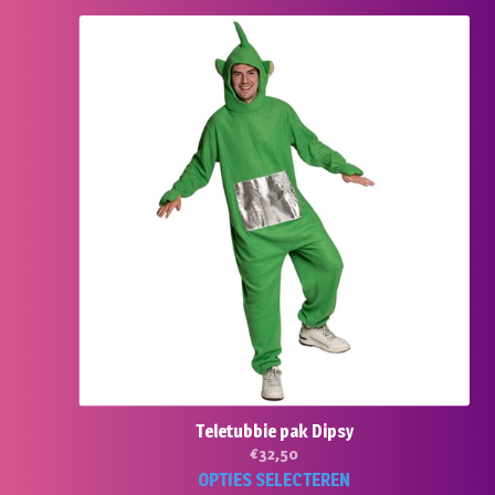
Teletubbie pak Dipsy
€
32,50
Dit
OPTIES SELECTEREN