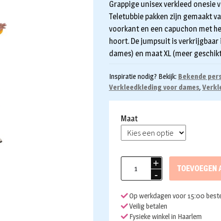
Grappige unisex verkleed onesie v
Teletubbie pakken zijn gemaakt va
voorkant en een capuchon met het
hoort. De jumpsuit is verkrijgbaar
dames) en maat XL (meer geschikt
Inspiratie nodig? Bekijk:
Bekende per
Verkleedkleding voor dames
,
Verkl
Maat
Teletubbie
TOEVOEGEN 
pak
Laa-
Op werkdagen voor 15:00 beste
Laa
Veilig betalen
aantal
Fysieke winkel in Haarlem