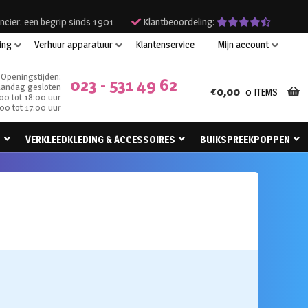
ncier: een begrip sinds 1901
Klantbeoordeling:
ing
Verhuur apparatuur
Klantenservice
Mijn account
Openingstijden:
023 - 531 49 62
andag gesloten
€
0,00
0 ITEMS
00 tot 18:00 uur
00 tot 17:00 uur
N
VERKLEEDKLEDING & ACCESSOIRES
BUIKSPREEKPOPPEN