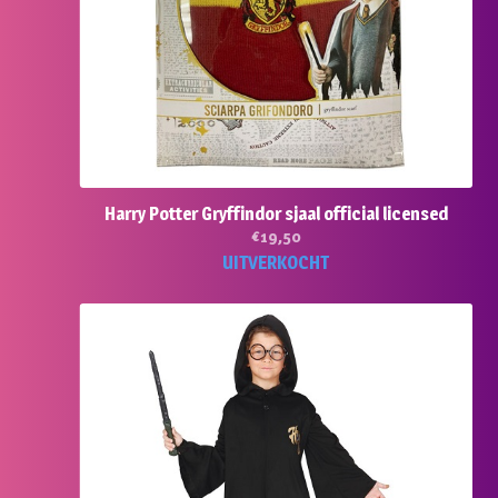
Harry Potter Gryffindor sjaal official licensed
€
19,50
UITVERKOCHT