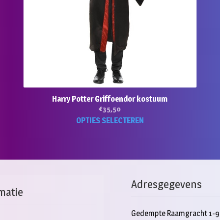
Harry Potter Griffoendor kostuum
€
35,50
Dit
OPTIES SELECTEREN
duct
product
ft
heeft
rdere
meerde
aties.
variaties
e
Deze
Adresgegevens
e
optie
matie
kan
ozen
gekoze
Gedempte Raamgracht 1-9
den
worden