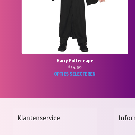
Harry Potter cape
€
14,50
Dit
OPTIES SELECTEREN
pro
hee
mee
vari
Dez
opti
Klantenservice
Infor
kan
gek
wor