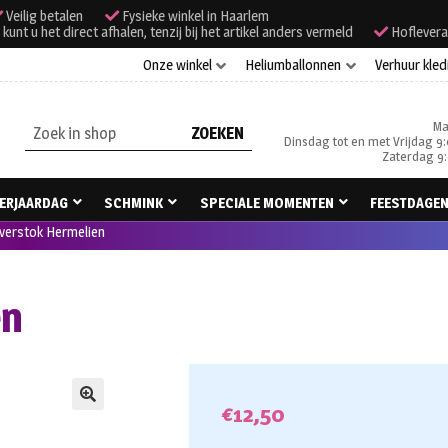
Veilig betalen
Fysieke winkel in Haarlem
unt u het direct afhalen, tenzij bij het artikel anders vermeld
Hoflevera
Onze winkel
Heliumballonnen
Verhuur kled
Ma
Zoeken
Dinsdag tot en met Vrijdag 9:
naar:
Zaterdag 9:
ERJAARDAG
SCHMINK
SPECIALE MOMENTEN
FEESTDAGE
verstok Hermelien
en
€
12,50
🔍