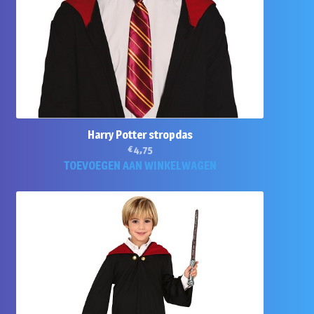
Harry Potter stropdas
€
4,75
TOEVOEGEN AAN WINKELWAGEN