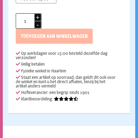
Trainingspak
heren
panterprint
TOEVOEGEN AAN WINKELWAGEN
met
goud
Op werkdagen voor 15:00 besteld dezelfde dag
aantal
verzonden!
Veilig betalen
Fysieke winkel in Haarlem
Staat een artikel op voorraad, dan geldt dit ook voor
de winkel en kunt u het direct afhalen, tenzij bij het
artikel anders vermeld
Hofleverancier: een begrip sinds 1901
Klantbeoordeling: