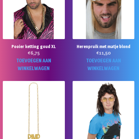
Pooier ketting goud XL
Herenpruik met matje blond
€
6,75
€
11,50
TOEVOEGEN AAN
TOEVOEGEN AAN
WINKELWAGEN
WINKELWAGEN