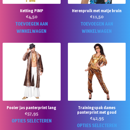
Ketting PIMP
Herenpruik met matje bruin
€
4,50
€
11,50
TOEVOEGEN AAN
TOEVOEGEN AAN
WINKELWAGEN
WINKELWAGEN
Pooier jas panterprint lang
Trainingspak dames
panterprint met goud
€
57,95
€
42,95
Dit
OPTIES SELECTEREN
Di
OPTIES SELECTEREN
product