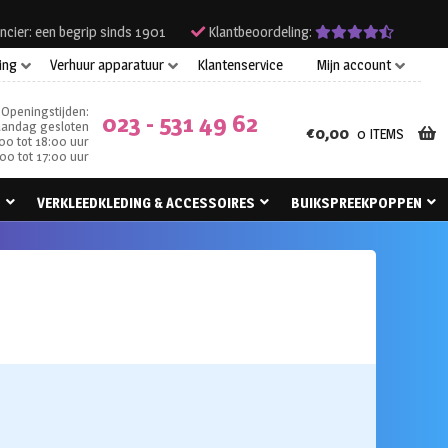
ncier: een begrip sinds 1901
Klantbeoordeling:
ing
Verhuur apparatuur
Klantenservice
Mijn account
Openingstijden:
023 - 531 49 62
andag gesloten
€
0,00
0 ITEMS
00 tot 18:00 uur
00 tot 17:00 uur
N
VERKLEEDKLEDING & ACCESSOIRES
BUIKSPREEKPOPPEN