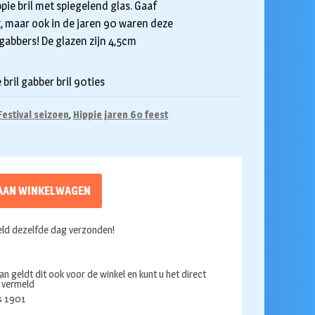
ppie bril met spiegelend glas. Gaaf
t, maar ook in de jaren 90 waren deze
 gabbers! De glazen zijn 4,5cm
bril gabber bril 90ties
Festival seizoen
,
Hippie jaren 60 feest
AAN WINKELWAGEN
ld dezelfde dag verzonden!
an geldt dit ook voor de winkel en kunt u het direct
s vermeld
ds 1901