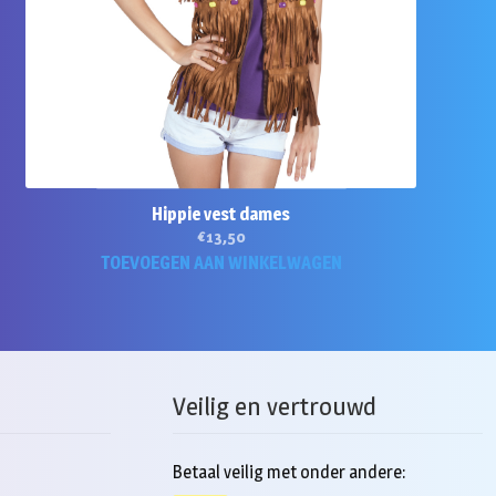
pagina
Hippie vest dames
€
13,50
TOEVOEGEN AAN WINKELWAGEN
Veilig en vertrouwd
Betaal veilig met onder andere: