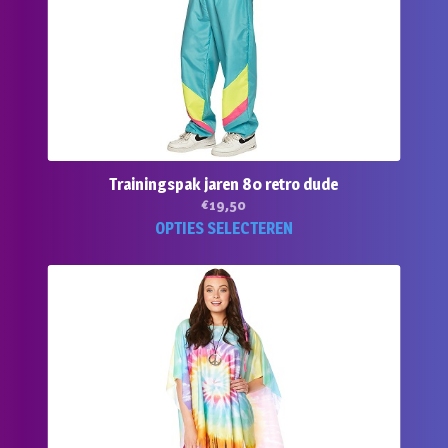
Trainingspak jaren 80 retro dude
€
19,50
Dit
OPTIES SELECTEREN
product
heeft
meerde
variaties
Deze
optie
kan
gekoze
worden
op