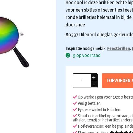
Hoe cool is deze bril! Een echte hi
voor een sixties of seventies fees
ronde brilletjes helemaal in bij de
doorsnee
80337 Uilenbril olieglas gekleurde 
Inspiratie nodig? Bekijk:
Feestbrillen
,
9 op voorraad
Uilenbril
TOEVOEGEN 
olieglas
aantal
Op werkdagen voor 15:00 beste
Veilig betalen
Fysieke winkel in Haarlem
Staat een artikel op voorraad, d
afhalen, tenzij bij het artikel ander
Hofleverancier: een begrip sin
Klantbeoordeling: