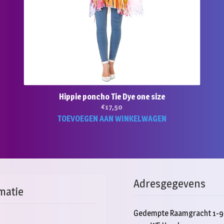
de
product
Hippie poncho Tie Dye one size
€
17,50
TOEVOEGEN AAN WINKELWAGEN
duct
ft
rdere
aties.
e
Adresgegevens
e
matie
ozen
Gedempte Raamgracht 1-9
den