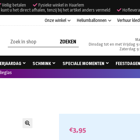
Veilig betalen
Fysieke winkel in Haarlem
unt u het direct afhalen, tenzij bij het artikel anders vermeld
Hoflevera
Onze winkel
Heliumballonnen
Verhuur kled
Ma
Zoeken
Dinsdag tot en met Vrijdag 9:
naar:
Zaterdag 9:
ERJAARDAG
SCHMINK
SPECIALE MOMENTEN
FEESTDAGE
olieglas
€
3,95
🔍