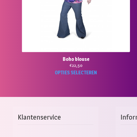
Boho blouse
€
22,50
Dit
OPTIES SELECTEREN
pro
hee
mee
vari
Dez
opti
Klantenservice
Infor
kan
gek
wor