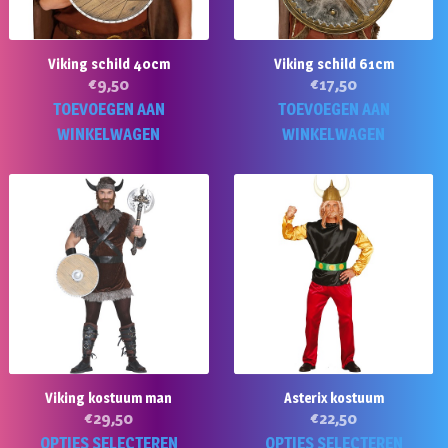
Viking schild 40cm
Viking schild 61cm
€
9,50
€
17,50
TOEVOEGEN AAN
TOEVOEGEN AAN
WINKELWAGEN
WINKELWAGEN
Viking kostuum man
Asterix kostuum
€
29,50
€
22,50
Dit
Di
OPTIES SELECTEREN
OPTIES SELECTEREN