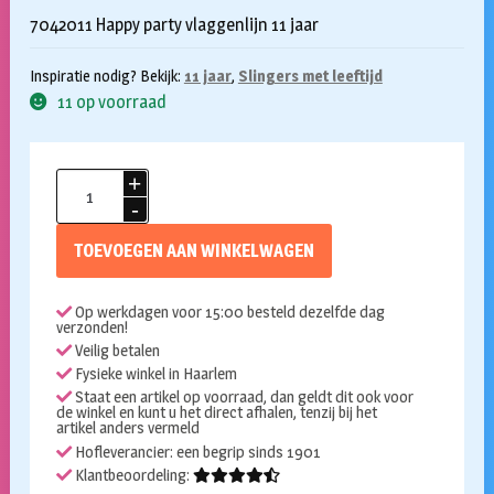
7042011 Happy party vlaggenlijn 11 jaar
Inspiratie nodig? Bekijk:
11 jaar
,
Slingers met leeftijd
11 op voorraad
Vlaggenlijn
11
jaar
TOEVOEGEN AAN WINKELWAGEN
10m
aantal
Op werkdagen voor 15:00 besteld dezelfde dag
verzonden!
Veilig betalen
Fysieke winkel in Haarlem
Staat een artikel op voorraad, dan geldt dit ook voor
de winkel en kunt u het direct afhalen, tenzij bij het
artikel anders vermeld
Hofleverancier: een begrip sinds 1901
Klantbeoordeling: