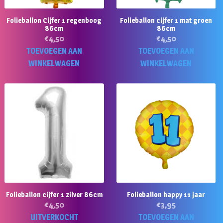
Folieballon Cijfer 1 regenboog
Folieballon cijfer 1 mat groen
86cm
86cm
€
4,50
€
4,50
TOEVOEGEN AAN
TOEVOEGEN AAN
WINKELWAGEN
WINKELWAGEN
Folieballon cijfer 1 zilver 86cm
Folieballon happy 11 jaar
€
4,50
€
3,95
UITVERKOCHT
TOEVOEGEN AAN