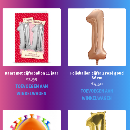
Kaart met cijferballon 11 jaar
Folieballon cijfer 1 rosé goud
86cm
€
3,95
€
4,50
TOEVOEGEN AAN
TOEVOEGEN AAN
WINKELWAGEN
WINKELWAGEN