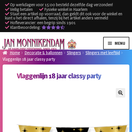
Op werkdagen voor 15:00 besteld dezelfde dag verzonden!
Veilig betalen
Fysieke winkel in Haarlem
Staat een artikel op voorraad, dan geldt dit ook voor de winkel en
kunt u het direct afhalen, tenzij bij het artikel anders vermeld
Hofleverancier: een begrip sinds 1901
Klantbeoordeling:
Ga
Ga
MENU
door
naar
Home
Decoratie & ballonnen
Slingers
Slingers met leeftijd
naar
de
Vlaggenlijn 18 jaar classy party
SUBME
Verhuur kleding
navigatie
inhoud
UITVO
Vlaggenlijn 18 jaar classy party
SUBME
Verhuur apparatuur
UITVO
Onze winkel
🔍
Klantenservice
Inloggen