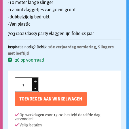
-10 meter lange slinger
-12 puntvlaggetjes van 30cm groot
-dubbelzijdig bedrukt
-Van plastic
7031202 Classy party vlaggenlijn folie 18 jaar
Inspiratie nodig? Bekijk:
18e verjaardag versiering
,
Slingers
met leeftijd
26 op voorraad
Vlaggenlijn
18
jaar
TOEVOEGEN AAN WINKELWAGEN
classy
party
Op werkdagen voor 15:00 besteld dezelfde dag
aantal
verzonden!
Veilig betalen