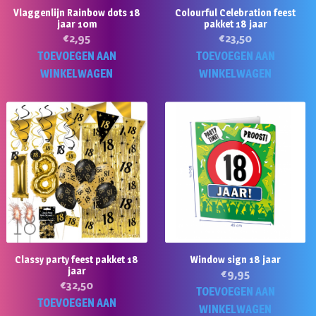
Vlaggenlijn Rainbow dots 18
Colourful Celebration feest
jaar 10m
pakket 18 jaar
€
2,95
€
23,50
TOEVOEGEN AAN
TOEVOEGEN AAN
WINKELWAGEN
WINKELWAGEN
Classy party feest pakket 18
Window sign 18 jaar
jaar
€
9,95
€
32,50
TOEVOEGEN AAN
TOEVOEGEN AAN
WINKELWAGEN