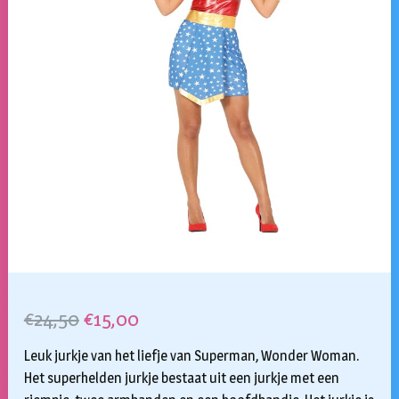
Oorspronkelijke
Huidige
€
24,50
€
15,00
prijs
prijs
Leuk jurkje van het liefje van Superman, Wonder Woman.
was:
is:
Het superhelden jurkje bestaat uit een jurkje met een