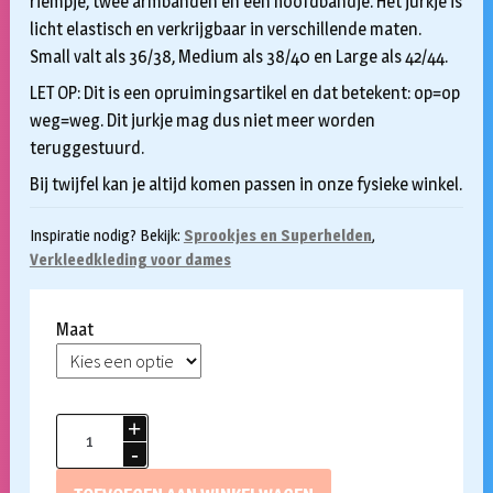
riempje, twee armbanden en een hoofdbandje. Het jurkje is
€24,50.
€15,00.
licht elastisch en verkrijgbaar in verschillende maten.
Small valt als 36/38, Medium als 38/40 en Large als 42/44.
LET OP: Dit is een opruimingsartikel en dat betekent: op=op
weg=weg. Dit jurkje mag dus niet meer worden
teruggestuurd.
Bij twijfel kan je altijd komen passen in onze fysieke winkel.
Inspiratie nodig? Bekijk:
Sprookjes en Superhelden
,
Verkleedkleding voor dames
Maat
Wonder
Woman
jurkje