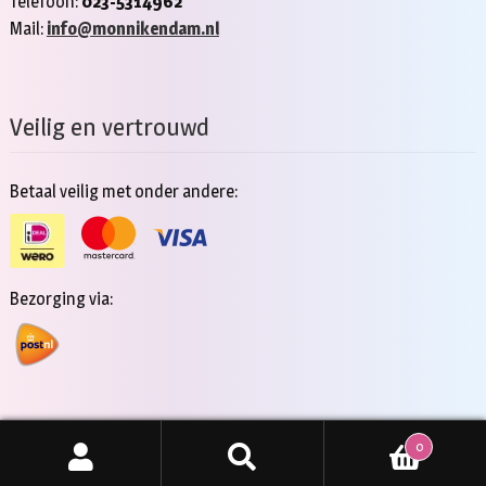
Telefoon:
023-5314962
Mail:
info@monnikendam.nl
Veilig en vertrouwd
Betaal veilig met onder andere:
Bezorging via:
0
Copyright 2026 - Jan Monnikendam
Zoeken
ZOEKEN