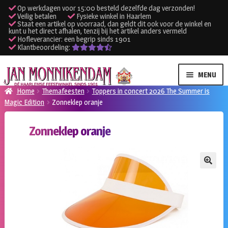
Op werkdagen voor 15:00 besteld dezelfde dag verzonden!
Veilig betalen
Fysieke winkel in Haarlem
Staat een artikel op voorraad, dan geldt dit ook voor de winkel en
kunt u het direct afhalen, tenzij bij het artikel anders vermeld
Hofleverancier: een begrip sinds 1901
Klantbeoordeling:
Ga
Ga
MENU
door
naar
Home
Themafeesten
Toppers in concert 2026 The Summer is
naar
de
Magic Edition
Zonneklep oranje
SUBME
Verhuur kleding
navigatie
inhoud
UITVO
Zonneklep oranje
SUBME
Verhuur apparatuur
UITVO
Onze winkel
🔍
Klantenservice
Inloggen