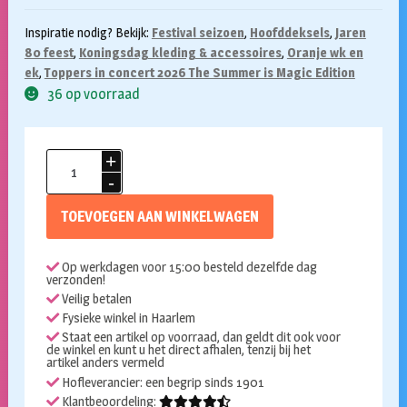
Inspiratie nodig? Bekijk:
Festival seizoen
,
Hoofddeksels
,
Jaren
80 feest
,
Koningsdag kleding & accessoires
,
Oranje wk en
ek
,
Toppers in concert 2026 The Summer is Magic Edition
36 op voorraad
Zonneklep
oranje
aantal
TOEVOEGEN AAN WINKELWAGEN
Op werkdagen voor 15:00 besteld dezelfde dag
verzonden!
Veilig betalen
Fysieke winkel in Haarlem
Staat een artikel op voorraad, dan geldt dit ook voor
de winkel en kunt u het direct afhalen, tenzij bij het
artikel anders vermeld
Hofleverancier: een begrip sinds 1901
Klantbeoordeling: