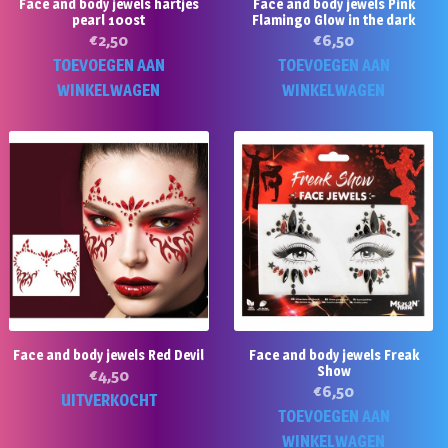
Face and body jewels hartjes
Face and body jewels Pink
pearl 100st
Flamingo Glow in the dark
€
2,50
€
6,50
TOEVOEGEN AAN
TOEVOEGEN AAN
WINKELWAGEN
WINKELWAGEN
Face and body jewels Red Devil
Face and body jewels Freak
Show
€
4,50
€
6,50
UITVERKOCHT
TOEVOEGEN AAN
WINKELWAGEN