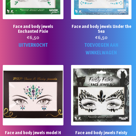
Face and body jewels
Face and body jewels Under the
Enchanted Pixie
Sea
€
6,50
€
6,50
UITVERKOCHT
TOEVOEGEN AAN
WINKELWAGEN
Face and body jewels model H
Face and body jewels Feisty