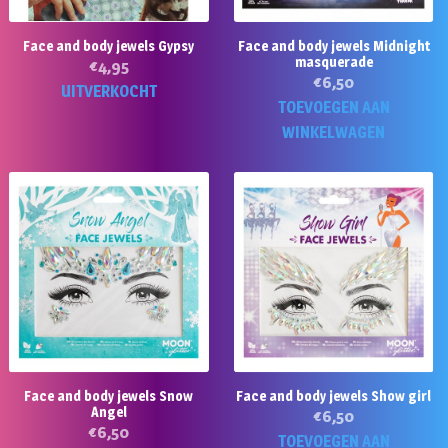
Face and body jewels Gypsy
Face and body jewels Midnight
masquerade
€
4,95
€
6,50
UITVERKOCHT
TOEVOEGEN AAN
WINKELWAGEN
Face and body jewels Snow
Face and body jewels Show girl
Angel
€
6,50
€
6,50
TOEVOEGEN AAN