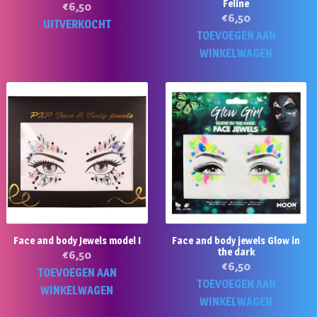
Feline
€
6,50
€
6,50
UITVERKOCHT
TOEVOEGEN AAN
WINKELWAGEN
Face and body Jewels model I
Face and body jewels Glow in
the dark
€
6,50
€
6,50
TOEVOEGEN AAN
TOEVOEGEN AAN
WINKELWAGEN
WINKELWAGEN