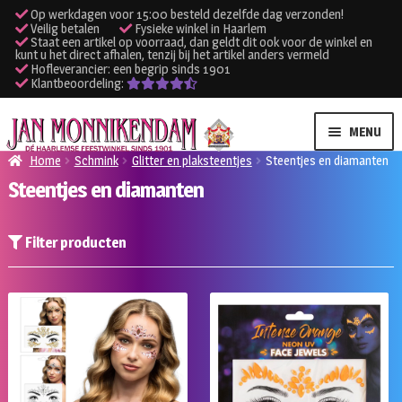
Op werkdagen voor 15:00 besteld dezelfde dag verzonden!
Veilig betalen
Fysieke winkel in Haarlem
Staat een artikel op voorraad, dan geldt dit ook voor de winkel en
kunt u het direct afhalen, tenzij bij het artikel anders vermeld
Hofleverancier: een begrip sinds 1901
Klantbeoordeling:
Ga
Ga
MENU
door
naar
Home
Schmink
Glitter en plaksteentjes
Steentjes en diamanten
naar
de
Steentjes en diamanten
SUBME
Verhuur kleding
navigatie
inhoud
UITVO
SUBME
Verhuur apparatuur
Filter producten
UITVO
Onze winkel
Klantenservice
Inloggen