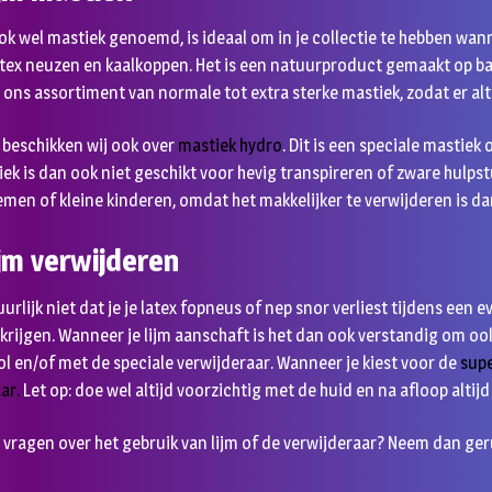
ok wel mastiek genoemd, is ideaal om in je collectie te hebben wann
atex neuzen en kaalkoppen. Het is een natuurproduct gemaakt op ba
 ons assortiment van normale tot extra sterke mastiek, zodat er altij
 beschikken wij ook over
mastiek hydro
. Dit is een speciale mastiek
ek is dan ook niet geschikt voor hevig transpireren of zware hulpst
men of kleine kinderen, omdat het makkelijker te verwijderen is d
ijm verwijderen
tuurlijk niet dat je je latex fopneus of nep snor verliest tijdens een
 krijgen. Wanneer je lijm aanschaft is het dan ook verstandig om oo
l en/of met de speciale verwijderaar. Wanneer je kiest voor de
supe
aar
.
Let op: doe wel altijd voorzichtig met de huid en na afloop altij
 vragen over het gebruik van lijm of de verwijderaar? Neem dan ge