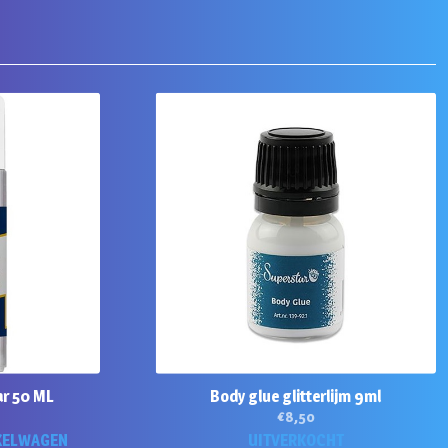
ar 50 ML
Body glue glitterlijm 9ml
€
8,50
KELWAGEN
UITVERKOCHT