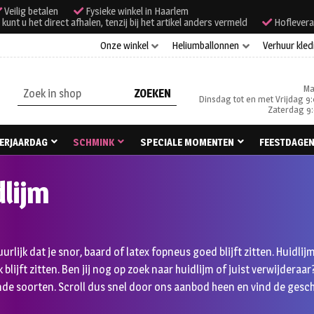
Veilig betalen
Fysieke winkel in Haarlem
unt u het direct afhalen, tenzij bij het artikel anders vermeld
Hoflevera
Onze winkel
Heliumballonnen
Verhuur kled
Ma
Zoeken
Dinsdag tot en met Vrijdag 9:
naar:
Zaterdag 9:
ERJAARDAG
SCHMINK
SPECIALE MOMENTEN
FEESTDAGE
dlijm
tuurlijk dat je snor, baard of latex fopneus goed blijft zitten. Huidli
ek blijft zitten. Ben jij nog op zoek naar huidlijm of juist verwijde
nde soorten. Scroll dus snel door ons aanbod heen en vind de geschi