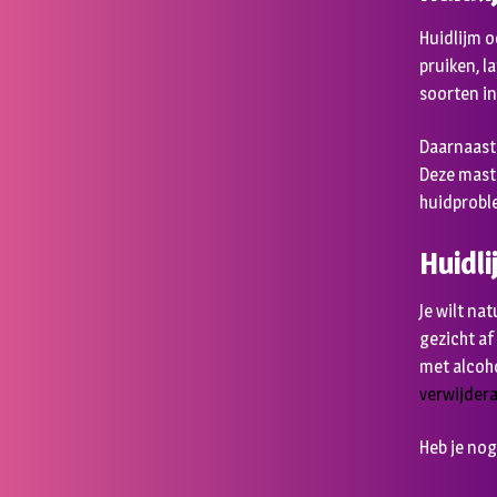
Huidlijm o
pruiken, l
soorten in
Daarnaast
Deze masti
huidproble
Huidl
Je wilt na
gezicht af
met alcoho
verwijder
Heb je nog