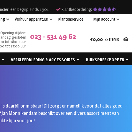
ncier: een begrip sinds 1901
Klantbeoordeling:
ing
Verhuur apparatuur
Klantenservice
Mijn account
Openingstijden:
023 - 531 49 62
andag gesloten
€
0,00
0 ITEMS
00 tot 18:00 uur
00 tot 17:00 uur
N
VERKLEEDKLEDING & ACCESSOIRES
BUIKSPREEKPOPPEN
jm is daarbij onmisbaar! Dit zorgt er namelijk voor dat alles goed
raar? Jan Monnikendam beschikt over een divers assortiment van
kte lijm voor jou!