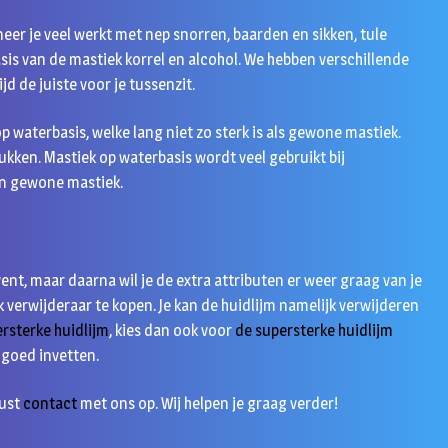
eer je veel werkt met nep snorren, baarden en sikken, tule
sis van de mastiek korrel en alcohol. We hebben verschillende
d de juiste voor je tussenzit.
 op waterbasis, welke lang niet zo sterk is als gewone mastiek.
ukken. Mastiek op waterbasis wordt veel gebruikt bij
an gewone mastiek.
 event, maar daarna wil je de extra attributen er weer graag van je
k verwijderaar te kopen. Je kan de huidlijm namelijk verwijderen
rsterke huidlijm
, kies dan ook voor
de supersterke huidlijm
d goed invetten.
rust
contact
met ons op. Wij helpen je graag verder!