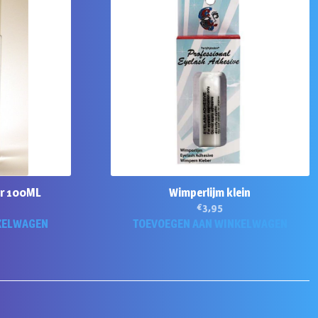
ar 100ML
Wimperlijm klein
€
3,95
KELWAGEN
TOEVOEGEN AAN WINKELWAGEN