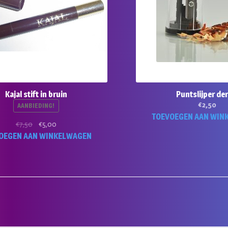
Kajal stift in bruin
Puntslijper de
€
2,50
AANBIEDING!
TOEVOEGEN AAN WIN
Oorspronkelijke
Huidige
€
7,50
€
5,00
prijs
prijs
OEGEN AAN WINKELWAGEN
was:
is:
€7,50.
€5,00.