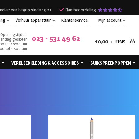
ncier: een begrip sinds 1901
Klantbeoordeling:
ing
Verhuur apparatuur
Klantenservice
Mijn account
Openingstijden:
023 - 531 49 62
andag gesloten
€
0,00
0 ITEMS
00 tot 18:00 uur
00 tot 17:00 uur
N
VERKLEEDKLEDING & ACCESSOIRES
BUIKSPREEKPOPPEN