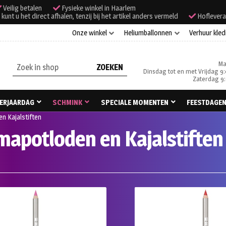
Veilig betalen
Fysieke winkel in Haarlem
unt u het direct afhalen, tenzij bij het artikel anders vermeld
Hoflevera
Onze winkel
Heliumballonnen
Verhuur kled
Ma
Zoeken
Dinsdag tot en met Vrijdag 9:
naar:
Zaterdag 9:
ERJAARDAG
SCHMINK
SPECIALE MOMENTEN
FEESTDAGE
n Kajalstiften
mapotloden en Kajalstiften