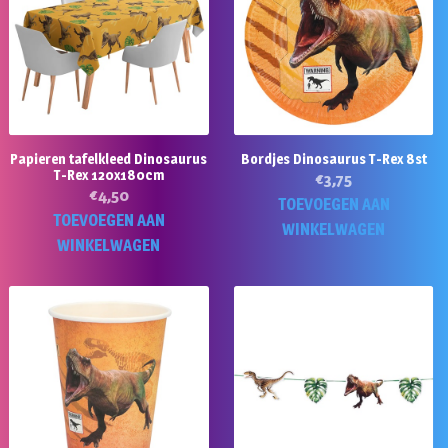
Papieren tafelkleed Dinosaurus
Bordjes Dinosaurus T-Rex 8st
T-Rex 120x180cm
€
3,75
€
4,50
TOEVOEGEN AAN
TOEVOEGEN AAN
WINKELWAGEN
WINKELWAGEN