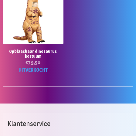
D
op
k
g
w
o
d
Opblaasbaar dinosaurus
pr
kostuum
€
79,50
UITVERKOCHT
Klantenservice