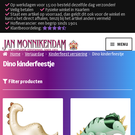
Op werkdagen voor 15:00 besteld dezelfde dag verzonden!
Veilig betalen
Fysieke winkel in Haarlem
Staat een artikel op voorraad, dan geldt dit ook voor de winkel en
kunt u het direct afhalen, tenzij bij het artikel anders vermeld
Hofleverancier: een begrip sinds 1901
Klantbeoordeling:
Ga
Ga
MENU
door
naar
Home
Verjaardag
Kinderfeest versiering
Dino kinderfeestje
naar
de
Dino kinderfeestje
SUBME
Verhuur kleding
navigatie
inhoud
UITVO
SUBME
Verhuur apparatuur
Filter producten
UITVO
Onze winkel
Klantenservice
Inloggen