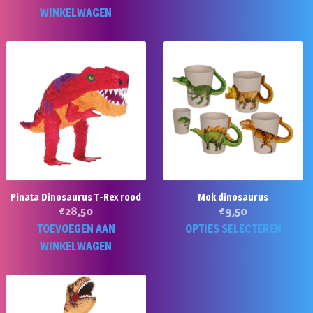
p
WINKELWAGEN
he
m
va
D
op
k
g
w
o
d
Pinata Dinosaurus T-Rex rood
Mok dinosaurus
pr
€
28,50
€
9,50
Di
TOEVOEGEN AAN
OPTIES SELECTEREN
p
WINKELWAGEN
he
m
va