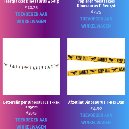
Feestpakket Dinosaurus 46dlg
Papieren feestzakjes
Dinosaurus T-Rex 4st
€
22,75
€
2,75
TOEVOEGEN AAN
TOEVOEGEN AAN
WINKELWAGEN
WINKELWAGEN
Letterslinger Dinosaurus T-Rex
Afzetlint Dinosaurus T-Rex 15m
205cm
€
4,50
€
3,25
TOEVOEGEN AAN
TOEVOEGEN AAN
WINKELWAGEN
WINKELWAGEN