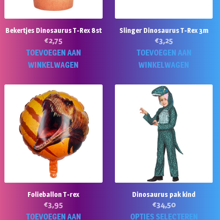
Bekertjes Dinosaurus T-Rex 8st
Slinger Dinosaurus T-Rex 3m
€
2,75
€
3,25
TOEVOEGEN AAN
TOEVOEGEN AAN
WINKELWAGEN
WINKELWAGEN
Folieballon T-rex
Dinosaurus pak kind
€
3,95
€
34,50
Di
TOEVOEGEN AAN
OPTIES SELECTEREN