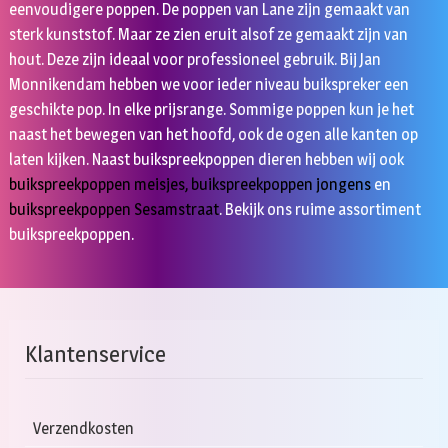
eenvoudigere poppen. De poppen van Lane zijn gemaakt van
sterk kunststof. Maar ze zien eruit alsof ze gemaakt zijn van
hout. Deze zijn ideaal voor professioneel gebruik. Bij Jan
Monnikendam hebben we voor ieder niveau buikspreker een
geschikte pop. In elke prijsrange. Sommige poppen kun je het
naast het bewegen van het hoofd, ook de ogen alle kanten op
laten kijken. Naast buikspreekpoppen dieren hebben wij ook
buikspreekpoppen meisjes
,
buikspreekpoppen jongens
en
buikspreekpoppen Sesamstraat
. Bekijk ons ruime assortiment
buikspreekpoppen.
Klantenservice
Verzendkosten