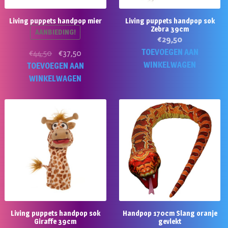
Living puppets handpop mier
Living puppets handpop sok
Zebra 39cm
AANBIEDING!
€
29,50
TOEVOEGEN AAN
Oorspronkelijke
Huidige
€
44,50
€
37,50
WINKELWAGEN
prijs
prijs
TOEVOEGEN AAN
was:
is:
WINKELWAGEN
€44,50.
€37,50.
Living puppets handpop sok
Handpop 170cm Slang oranje
Giraffe 39cm
gevlekt