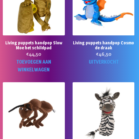
Living puppets handpop Slow
Living puppets handpop Cosmo
Moe het schildpad
de draak
€
44,50
€
46,50
TOEVOEGEN AAN
UITVERKOCHT
WINKELWAGEN