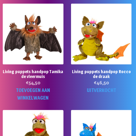
Living puppets handpop Tamika
Living puppets handpop Rocco
de vleermuis
de draak
€
54,50
€
46,50
TOEVOEGEN AAN
UITVERKOCHT
WINKELWAGEN