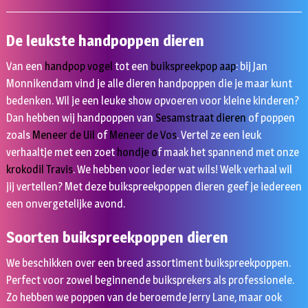
De leukste handpoppen dieren
Van een
handpop vogel
tot een
buikspreekpop aap
: bij Jan
Monnikendam vind je alle dieren handpoppen die je maar kunt
bedenken. Wil je een leuke show opvoeren voor kleine kinderen?
Dan hebben wij handpoppen van
Sesamstraat dieren
of poppen
zoals
Meneer de Uil
of
Meneer de Vos
. Vertel ze een leuk
verhaaltje met een zoet
hondje
o
f maak het spannend met onze
krokodil Travis
. We hebben voor ieder wat wils! Welk verhaal wil
jij vertellen? Met deze buikspreekpoppen dieren geef je iedereen
een onvergetelijke avond.
Soorten buikspreekpoppen dieren
We beschikken over een breed assortiment buikspreekpoppen.
Perfect voor zowel beginnende buiksprekers als professionele.
Zo hebben we poppen van de beroemde Jerry Lane, maar ook