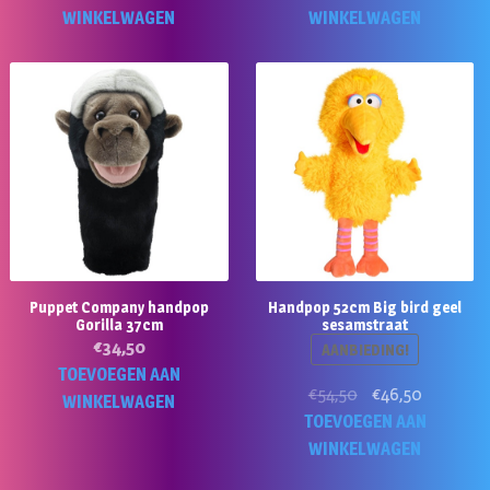
WINKELWAGEN
WINKELWAGEN
Puppet Company handpop
Handpop 52cm Big bird geel
Gorilla 37cm
sesamstraat
€
34,50
AANBIEDING!
TOEVOEGEN AAN
Oorspronkelijke
Huidige
€
54,50
€
46,50
WINKELWAGEN
prijs
prijs
TOEVOEGEN AAN
was:
is:
WINKELWAGEN
€54,50.
€46,50.