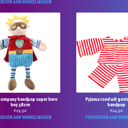
prijs
prijs
OEGEN AAN WINKELWAGEN
was:
is:
€59,50.
€42,50.
company handpop super hero
Pyjama rood wit gest
boy 38cm
handpop
€
19,50
€
24,50
OEGEN AAN WINKELWAGEN
TOEVOEGEN AAN WIN