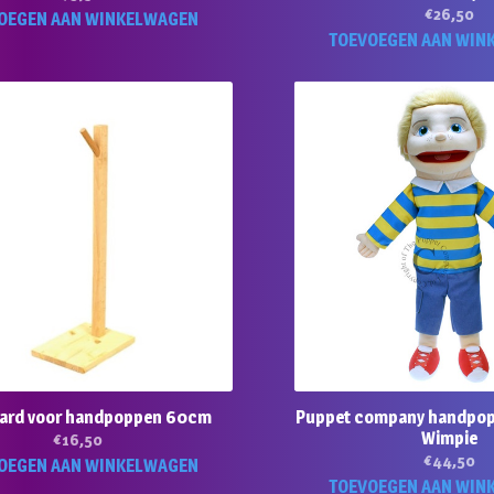
€
26,50
OEGEN AAN WINKELWAGEN
TOEVOEGEN AAN WIN
ard voor handpoppen 60cm
Puppet company handpo
Wimpie
€
16,50
€
44,50
OEGEN AAN WINKELWAGEN
TOEVOEGEN AAN WIN