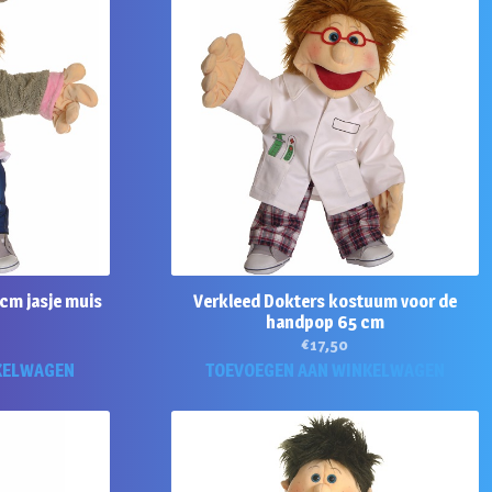
cm jasje muis
Verkleed Dokters kostuum voor de
handpop 65 cm
€
17,50
KELWAGEN
TOEVOEGEN AAN WINKELWAGEN