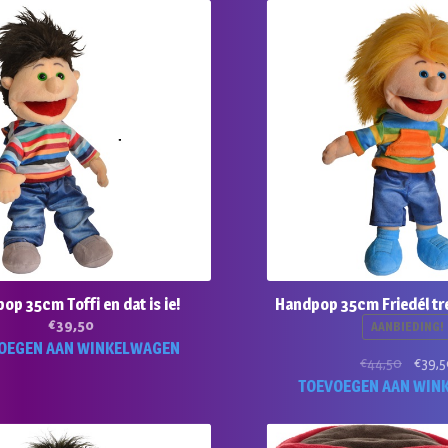
op 35cm Toffi en dat is ie!
Handpop 35cm Friedél tre
€
39,50
AANBIEDING!
OEGEN AAN WINKELWAGEN
Oorspr
€
44,50
€
39,5
prijs
TOEVOEGEN AAN WIN
was:
€44,50