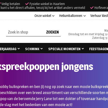
Veilig betalen
Fysieke winkel in Haarlem
unt u het direct afhalen, tenzij bij het artikel anders vermeld
Hoflevera
Onze winkel
Heliumballonnen
Verhuur kled
Ma
Zoeken
Dinsdag tot en met Vrijdag 9:
naar:
Zaterdag 9:
ERJAARDAG
SCHMINK
SPECIALE MOMENTEN
FEESTDAGE
kspreekpoppen jongens
s hobby buikspreken en ben jij nog op zoek naar een mooie buikspre
 beschikken over een breed assortiment van verschillende soorten
pop van de beroemde Jerry Lane tot een dokter of tovenaar handpop.
 de slag met het bedenken van een mooie act!