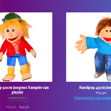
 50cm jongens Vampier van
Handpop 45cm jon
plezier
€
72,50
AANBIEDING!
TOEVOEGEN AAN WIN
Oorspronkelijke
Huidige
€
59,50
€
42,50