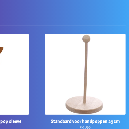
pop sleeve
Standaard voor handpoppen 29cm
€
9,50