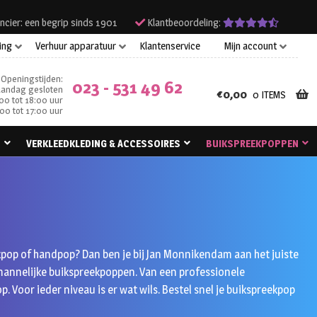
ncier: een begrip sinds 1901
Klantbeoordeling:
ing
Verhuur apparatuur
Klantenservice
Mijn account
Openingstijden:
023 - 531 49 62
andag gesloten
€
0,00
0 ITEMS
00 tot 18:00 uur
00 tot 17:00 uur
N
VERKLEEDKLEDING & ACCESSOIRES
BUIKSPREEKPOPPEN
ekpop of handpop? Dan ben je bij Jan Monnikendam aan het juiste
 mannelijke buikspreekpoppen. Van een professionele
 Voor ieder niveau is er wat wils. Bestel snel je buikspreekpop