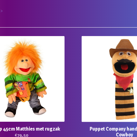
 >
 45cm Matthies met rugzak
Puppet Company hand
Cowboy
€
79,50