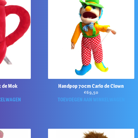
k de Mok
Handpop 70cm Carlo de Clown
€
69,50
KELWAGEN
TOEVOEGEN AAN WINKELWAGEN