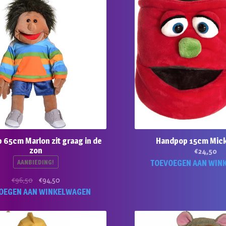
 65cm Marlon zit graag in de
Handpop 15cm Mic
zon
€
24,50
AANBIEDING!
TOEVOEGEN AAN WIN
Oorspronkelijke
Huidige
€
96,50
€
94,50
prijs
prijs
OEGEN AAN WINKELWAGEN
was:
is:
€96,50.
€94,50.