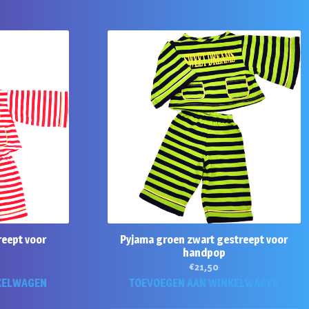
reept voor
Pyjama groen zwart gestreept voor
handpop
€
21,50
KELWAGEN
TOEVOEGEN AAN WINKELWAGEN