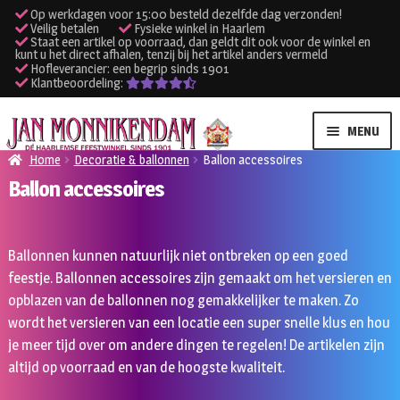
Op werkdagen voor 15:00 besteld dezelfde dag verzonden!
Veilig betalen
Fysieke winkel in Haarlem
Staat een artikel op voorraad, dan geldt dit ook voor de winkel en
kunt u het direct afhalen, tenzij bij het artikel anders vermeld
Hofleverancier: een begrip sinds 1901
Klantbeoordeling:
Ga
Ga
MENU
door
naar
Home
Decoratie & ballonnen
Ballon accessoires
naar
de
Ballon accessoires
SUBME
Verhuur kleding
navigatie
inhoud
UITVO
SUBME
Verhuur apparatuur
Ballonnen kunnen natuurlijk niet ontbreken op een goed
UITVO
feestje. Ballonnen accessoires zijn gemaakt om het versieren en
Onze winkel
opblazen van de ballonnen nog gemakkelijker te maken. Zo
wordt het versieren van een locatie een super snelle klus en hou
Klantenservice
je meer tijd over om andere dingen te regelen! De artikelen zijn
altijd op voorraad en van de hoogste kwaliteit.
Inloggen