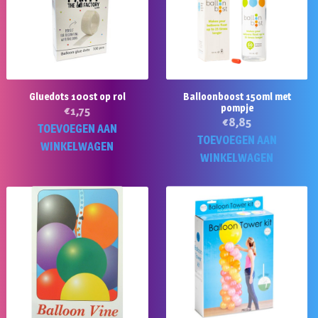
Gluedots 100st op rol
Balloonboost 150ml met
pompje
€
1,75
€
8,85
TOEVOEGEN AAN
TOEVOEGEN AAN
WINKELWAGEN
WINKELWAGEN