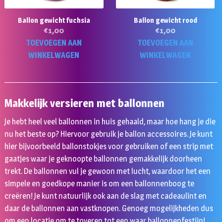
Ballon gewicht fuchsia
Ballon gewicht rood
€
1,00
€
1,00
TOEVOEGEN AAN
TOEVOEGEN AAN
WINKELWAGEN
WINKELWAGEN
Makkelijk versieren met ballonnen
Je hebt heel veel ballonnen in huis gehaald, maar hoe hang je die
nu het beste op? Hiervoor gebruik je ballon accessoires. Je kunt
hier bijvoorbeeld ballonstokjes voor gebruiken of een strip met
gaatjes waar je geknoopte ballonnen gemakkelijk doorheen
trekt. De ballonnen vul je gewoon met lucht, waardoor het een
simpele en goedkope manier is om een ballonnenboog te
creëren! Je kunt natuurlijk ook aan de slag met cadeaulint en
daar de ballonnen aan vastknopen. Genoeg mogelijkheden dus
om een locatie om te toveren tot een waar ballonnenfestijn!