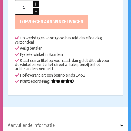
Superstar
waterschmink
028
TOEVOEGEN AAN WINKELWAGEN
Brownie
aantal
Op werkdagen voor 15:00 besteld dezelfde dag
verzonden!
Veilig betalen
Fysieke winkel in Haarlem
Staat een artikel op voorraad, dan geldt dit ook voor
de winkel en kunt u het direct afhalen, tenzij bij het
artikel anders vermeld
Hofleverancier: een begrip sinds 1901
Klantbeoordeling:
Aanvullende informatie