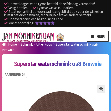
Op werkdagen voor 15:00 besteld dezelfde dag verzonden!
Veilig betalen
Fysieke winkel in Haarlem
Staat een artikel op voorraad, dan geldt dit ook voor de winkel en
kunt u het direct afhalen, tenzij bij het artikel anders vermeld
Hofleverancier: een begrip sinds 1901
Klantbeoordeling:
Ga
Ga
MENU
door
naar
Home
Schmink
Uitverkoop
Superstar waterschmink 028
naar
de
Brownie
SUBME
Verhuur kleding
navigatie
inhoud
UITVO
Superstar waterschmink 028 Brownie
SUBME
Verhuur apparatuur
UITVO
AANBIEDING!
Onze winkel
Klantenservice
🔍
Inloggen