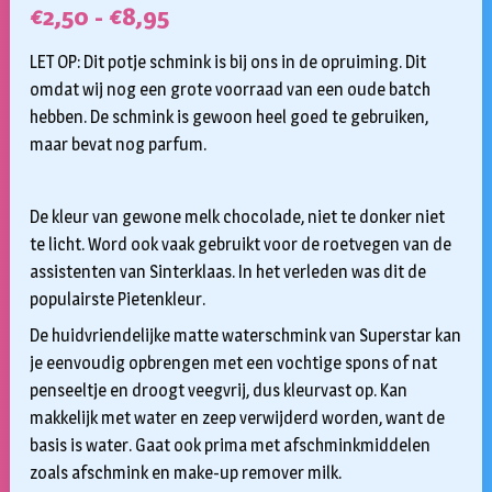
Prijsklasse:
€
2,50
-
€
8,95
€2,50
LET OP: Dit potje schmink is bij ons in de opruiming. Dit
tot
omdat wij nog een grote voorraad van een oude batch
hebben. De schmink is gewoon heel goed te gebruiken,
€8,95
maar bevat nog parfum.
De kleur van gewone melk chocolade, niet te donker niet
te licht. Word ook vaak gebruikt voor de roetvegen van de
assistenten van Sinterklaas. In het verleden was dit de
populairste Pietenkleur.
De huidvriendelijke matte waterschmink van Superstar kan
je eenvoudig opbrengen met een vochtige spons of nat
penseeltje en droogt veegvrij, dus kleurvast op. Kan
makkelijk met water en zeep verwijderd worden, want de
basis is water. Gaat ook prima met afschminkmiddelen
zoals afschmink en make-up remover milk.