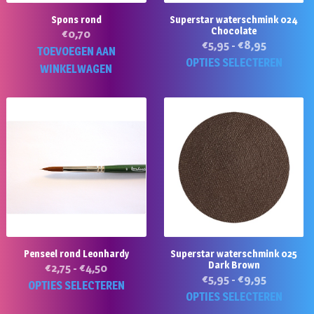
Spons rond
Superstar waterschmink 024
Chocolate
€
0,70
Prijsklass
€
5,95
-
€
8,95
TOEVOEGEN AAN
€5,95
Di
OPTIES SELECTEREN
WINKELWAGEN
tot
p
€8,95
he
m
va
D
op
k
g
w
o
d
Penseel rond Leonhardy
Superstar waterschmink 025
Dark Brown
Prijsklasse:
€
2,75
-
€
4,50
pr
Prijsklass
€
5,95
-
€
9,95
€2,75
Dit
OPTIES SELECTEREN
€5,95
Di
OPTIES SELECTEREN
tot
product
tot
p