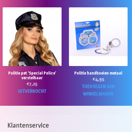
Politie pet ‘Special Police’
Politie handboeien metaal
verstelbaar
€
4,95
€
7,25
TOEVOEGEN AAN
UITVERKOCHT
WINKELWAGEN
Klantenservice