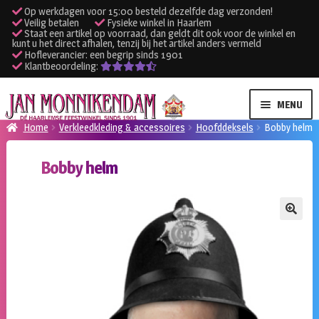
Op werkdagen voor 15:00 besteld dezelfde dag verzonden!
Veilig betalen
Fysieke winkel in Haarlem
Staat een artikel op voorraad, dan geldt dit ook voor de winkel en
kunt u het direct afhalen, tenzij bij het artikel anders vermeld
Hofleverancier: een begrip sinds 1901
Klantbeoordeling:
Ga
Ga
MENU
door
naar
Home
Verkleedkleding & accessoires
Hoofddeksels
Bobby helm
naar
de
SUBME
Verhuur kleding
navigatie
inhoud
Bobby helm
UITVO
SUBME
Verhuur apparatuur
UITVO
Onze winkel
🔍
Klantenservice
Inloggen