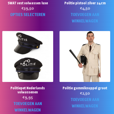
SWAT vest volwassen luxe
Politie pistool zilver 24cm
€
39,50
€
4,50
Dit
OPTIES SELECTEREN
TOEVOEGEN AAN
product
WINKELWAGEN
heeft
meerdere
variaties.
Deze
optie
kan
gekozen
worden
op
de
Politiepet Nederlands
Politie gummiknuppel groot
productpagina
volwassenen
€
2,50
€
9,95
TOEVOEGEN AAN
TOEVOEGEN AAN
WINKELWAGEN
WINKELWAGEN