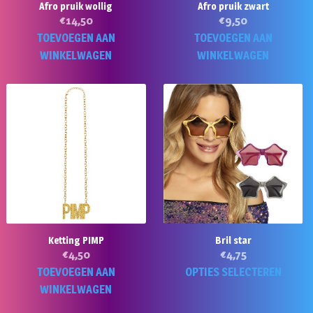
Afro pruik wollig
Afro pruik zwart
€
14,50
€
9,50
TOEVOEGEN AAN
TOEVOEGEN AAN
WINKELWAGEN
WINKELWAGEN
Ketting PIMP
Bril star
€
4,50
€
4,75
Di
TOEVOEGEN AAN
OPTIES SELECTEREN
p
WINKELWAGEN
he