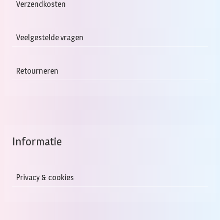
kan
k
Verzendkosten
gekozen
g
worden
w
Veelgestelde vragen
op
o
de
d
productpagina
pr
Retourneren
Informatie
Privacy & cookies