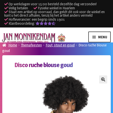
Op werkdagen voor 15:00 besteld dezelfde dag verzonden!
Veilig betalen
Fysieke winkel in Haarlem
Staat een artikel op voorraad, dan geldt dit ook voor de winkel en
kunt u het direct afhalen, tenzij bij het artikel anders vermeld
Hofleverancier: een begrip sinds 1901
Klantbeoordeling:
Ga
Ga
MENU
door
naar
Home
Themafeesten
Fout, stout en goud
Disco ruche blouse
naar
de
goud
SUBME
Verhuur kleding
navigatie
inhoud
UITVO
Disco ruche blouse goud
SUBME
Verhuur apparatuur
UITVO
Onze winkel
🔍
Klantenservice
Inloggen