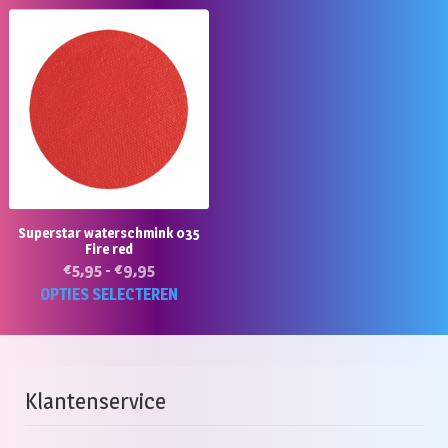
Superstar waterschmink 035
Fire red
Prijsklasse:
€
5,95
-
€
9,95
€5,95
Dit
OPTIES SELECTEREN
tot
product
€9,95
heeft
meerdere
variaties.
Klantenservice
Deze
optie