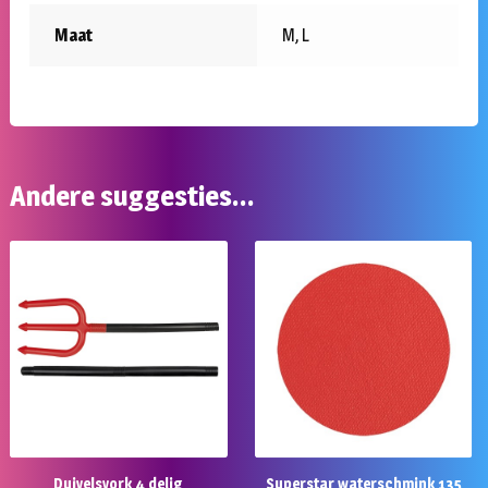
Maat
M, L
Andere suggesties…
Duivelsvork 4 delig
Superstar waterschmink 135