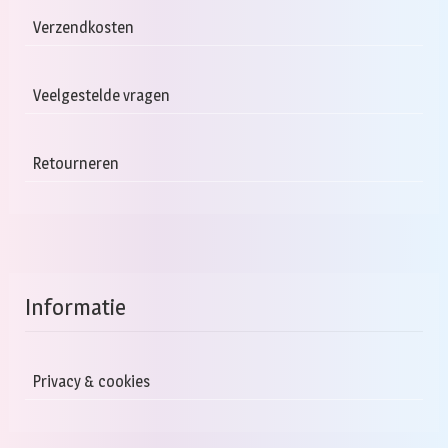
kan
Verzendkosten
gekozen
worden
Veelgestelde vragen
op
de
productpagina
Retourneren
Informatie
Privacy & cookies