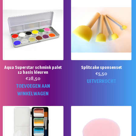
Aqua Superstar schmink palet
Splitcake sponsenset
12 basis kleuren
€
5,50
€
28,50
UITVERKOCHT
TOEVOEGEN AAN
WINKELWAGEN