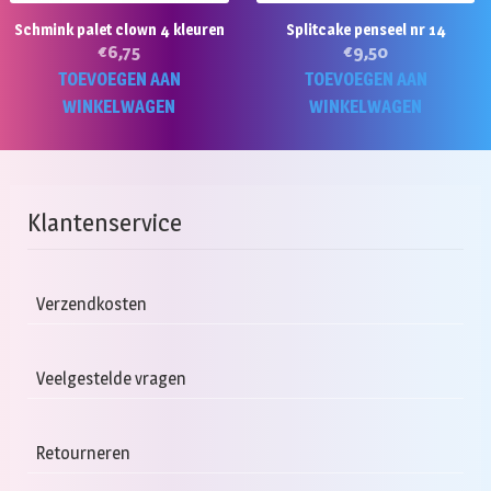
Schmink palet clown 4 kleuren
Splitcake penseel nr 14
€
6,75
€
9,50
TOEVOEGEN AAN
TOEVOEGEN AAN
WINKELWAGEN
WINKELWAGEN
Klantenservice
Verzendkosten
Veelgestelde vragen
Retourneren