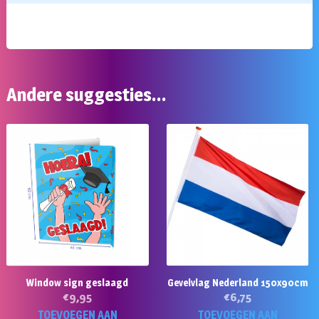
Andere suggesties…
Window sign geslaagd
Gevelvlag Nederland 150x90cm
€
9,95
€
6,75
TOEVOEGEN AAN
TOEVOEGEN AAN