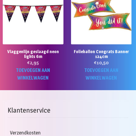
Vlaggenlijn geslaagd neon
Folieballon Congrats Banner
lights 6m
124cm
€
2,95
€
10,50
TOEVOEGEN AAN
TOEVOEGEN AAN
WINKELWAGEN
WINKELWAGEN
Klantenservice
Verzendkosten