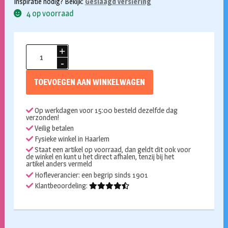
Inspiratie nodig? Bekijk:
Geslaagd versiering
4 op voorraad
Gevelvlag
geslaagd
hoera
TOEVOEGEN AAN WINKELWAGEN
90x150cm
aantal
Op werkdagen voor 15:00 besteld dezelfde dag
verzonden!
Veilig betalen
Fysieke winkel in Haarlem
Staat een artikel op voorraad, dan geldt dit ook voor
de winkel en kunt u het direct afhalen, tenzij bij het
artikel anders vermeld
Hofleverancier: een begrip sinds 1901
Klantbeoordeling: