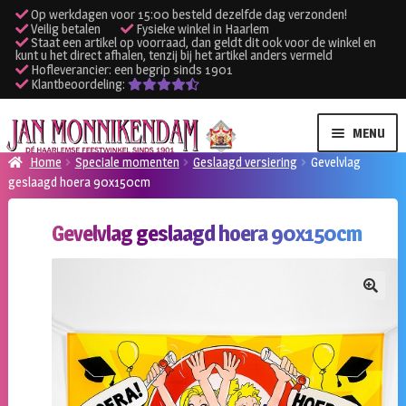
Op werkdagen voor 15:00 besteld dezelfde dag verzonden!
Veilig betalen
Fysieke winkel in Haarlem
Staat een artikel op voorraad, dan geldt dit ook voor de winkel en
kunt u het direct afhalen, tenzij bij het artikel anders vermeld
Hofleverancier: een begrip sinds 1901
Klantbeoordeling:
Ga
Ga
MENU
door
naar
Home
Speciale momenten
Geslaagd versiering
Gevelvlag
naar
de
geslaagd hoera 90x150cm
SUBME
Verhuur kleding
navigatie
inhoud
UITVO
Gevelvlag geslaagd hoera 90x150cm
SUBME
Verhuur apparatuur
UITVO
Onze winkel
🔍
Klantenservice
Inloggen