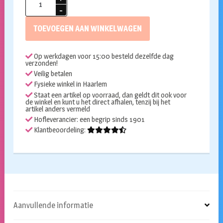
pailletten
rood
TOEVOEGEN AAN WINKELWAGEN
met
strik
Op werkdagen voor 15:00 besteld dezelfde dag
aantal
verzonden!
Veilig betalen
Fysieke winkel in Haarlem
Staat een artikel op voorraad, dan geldt dit ook voor
de winkel en kunt u het direct afhalen, tenzij bij het
artikel anders vermeld
Hofleverancier: een begrip sinds 1901
Klantbeoordeling:
Aanvullende informatie