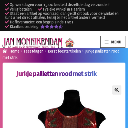
Op werkdagen voor 15:00 besteld dezelfde dag verzonden!
Veilig betalen
Fysieke winkel in Haarlem
Staat een artikel op voorraad, dan geldt dit ook voor de winkel en
kunt u het direct afhalen, tenzij bij het artikel anders vermeld
Hofleverancier: een begrip sinds 1901
Klantbeoordeling:
Ga
Ga
MENU
door
naar
Home
Feestdagen
Kerst feestartikelen
Jurkje pailletten rood
naar
de
met strik
SUBME
Verhuur kleding
navigatie
inhoud
UITVO
Jurkje pailletten rood met strik
SUBME
Verhuur apparatuur
UITVO
Onze winkel
🔍
Klantenservice
Inloggen