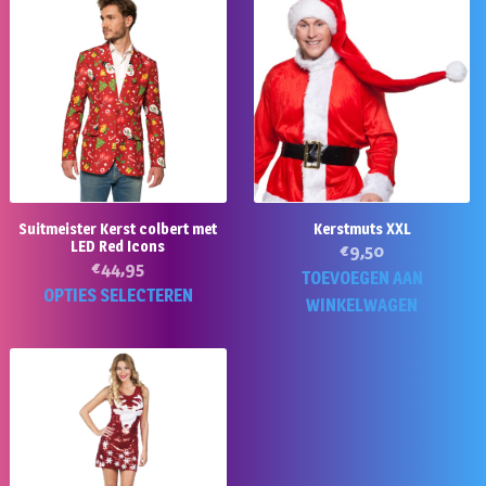
Suitmeister Kerst colbert met
Kerstmuts XXL
LED Red Icons
€
9,50
€
44,95
TOEVOEGEN AAN
Dit
OPTIES SELECTEREN
WINKELWAGEN
product
heeft
meerdere
variaties.
Deze
optie
kan