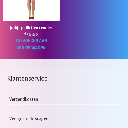
gekozen
worden
op
de
Jurkje pailletten rendier
€
19,95
productpagina
TOEVOEGEN AAN
WINKELWAGEN
Klantenservice
Verzendkosten
Veelgestelde vragen