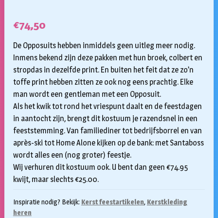
€
74,50
De Opposuits hebben inmiddels geen uitleg meer nodig.
Inmens bekend zijn deze pakken met hun broek, colbert en
stropdas in dezelfde print. En buiten het feit dat ze zo’n
toffe print hebben zitten ze ook nog eens prachtig. Elke
man wordt een gentleman met een Opposuit.
Als het kwik tot rond het vriespunt daalt en de feestdagen
in aantocht zijn, brengt dit kostuum je razendsnel in een
feeststemming. Van familiediner tot bedrijfsborrel en van
après-ski tot Home Alone kijken op de bank: met Santaboss
wordt alles een (nog groter) feestje.
Wij verhuren dit kostuum ook. U bent dan geen €74.95
kwijt, maar slechts €25.00.
Inspiratie nodig? Bekijk:
Kerst feestartikelen
,
Kerstkleding
heren