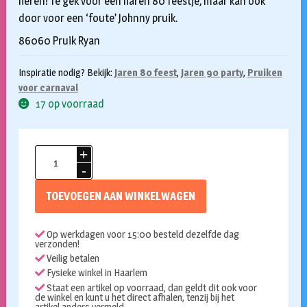
heren! Te gek voor een haren 80 feestje, maar kan ook
door voor een ‘foute’ Johnny pruik.
86060 Pruik Ryan
Inspiratie nodig? Bekijk:
Jaren 80 feest
,
Jaren 90 party
,
Pruiken
voor carnaval
17 op voorraad
Ryan
pruik
blond
TOEVOEGEN AAN WINKELWAGEN
aantal
Op werkdagen voor 15:00 besteld dezelfde dag
verzonden!
Veilig betalen
Fysieke winkel in Haarlem
Staat een artikel op voorraad, dan geldt dit ook voor
de winkel en kunt u het direct afhalen, tenzij bij het
artikel anders vermeld