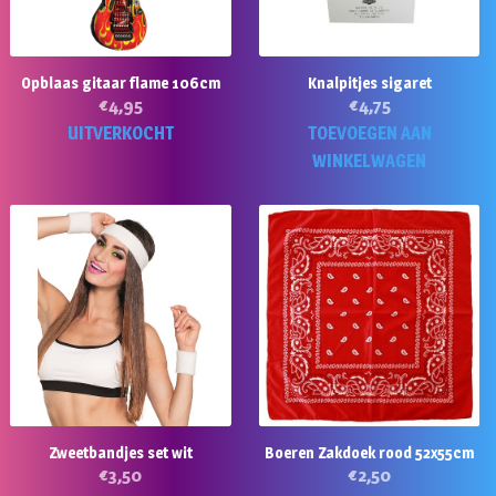
Opblaas gitaar flame 106cm
Knalpitjes sigaret
€
4,95
€
4,75
UITVERKOCHT
TOEVOEGEN AAN
WINKELWAGEN
Zweetbandjes set wit
Boeren Zakdoek rood 52x55cm
€
3,50
€
2,50