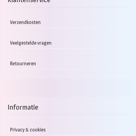
Deze
optie
kan
Verzendkosten
gekozen
worden
Veelgestelde vragen
op
de
productpagina
Retourneren
Informatie
Privacy & cookies