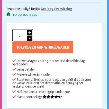
Inspiratie nodig? Bekijk:
Geslaagd versiering
10 op voorraad
Wimpel
geslaagd
rood
TOEVOEGEN AAN WINKELWAGEN
wit
blauw
Op werkdagen voor 15:00 besteld dezelfde dag
aantal
verzonden!
Veilig betalen
Fysieke winkel in Haarlem
Staat een artikel op voorraad, dan geldt dit ook voor
de winkel en kunt u het direct afhalen, tenzij bij het
artikel anders vermeld
Hofleverancier: een begrip sinds 1901
Klantbeoordeling: