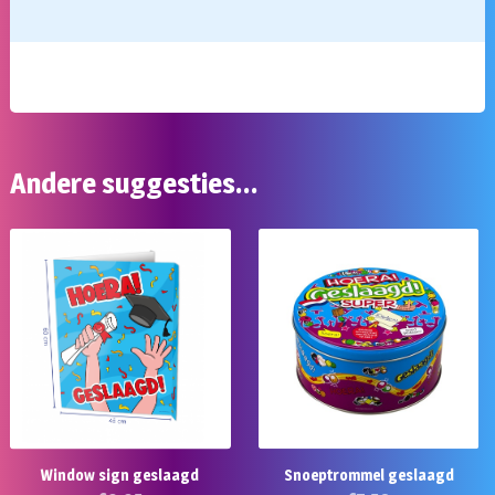
Andere suggesties…
Window sign geslaagd
Snoeptrommel geslaagd