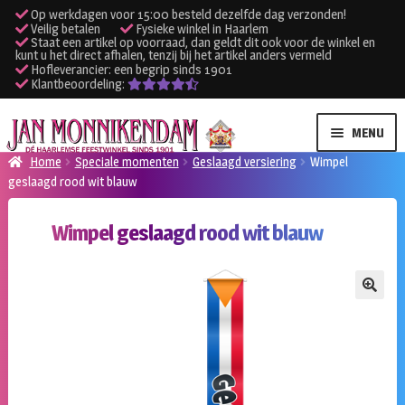
Op werkdagen voor 15:00 besteld dezelfde dag verzonden!
Veilig betalen
Fysieke winkel in Haarlem
Staat een artikel op voorraad, dan geldt dit ook voor de winkel en
kunt u het direct afhalen, tenzij bij het artikel anders vermeld
Hofleverancier: een begrip sinds 1901
Klantbeoordeling:
Ga
Ga
MENU
door
naar
Home
Speciale momenten
Geslaagd versiering
Wimpel
naar
de
geslaagd rood wit blauw
SUBME
Verhuur kleding
navigatie
inhoud
UITVO
Wimpel geslaagd rood wit blauw
SUBME
Verhuur apparatuur
UITVO
Onze winkel
🔍
Klantenservice
Inloggen