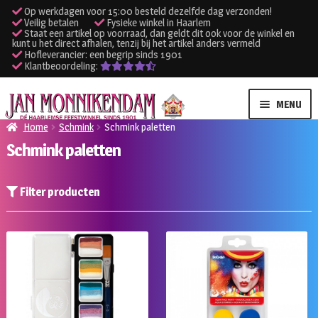
Op werkdagen voor 15:00 besteld dezelfde dag verzonden!
Veilig betalen
Fysieke winkel in Haarlem
Staat een artikel op voorraad, dan geldt dit ook voor de winkel en
kunt u het direct afhalen, tenzij bij het artikel anders vermeld
Hofleverancier: een begrip sinds 1901
Klantbeoordeling:
Ga
Ga
MENU
door
naar
Home
Schmink
Schmink paletten
naar
de
Schmink paletten
SUBME
Verhuur kleding
navigatie
inhoud
UITVO
SUBME
Verhuur apparatuur
Filter producten
UITVO
Onze winkel
Klantenservice
Inloggen