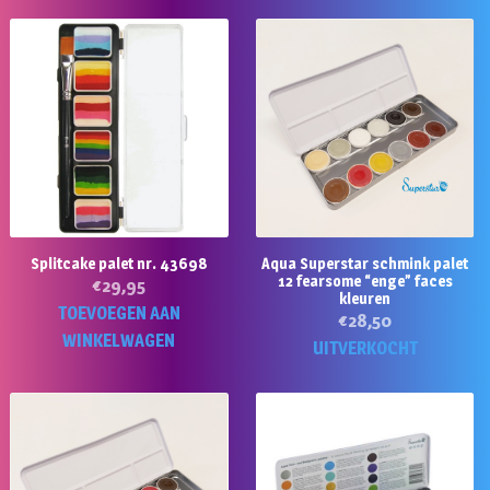
Splitcake palet nr. 43698
Aqua Superstar schmink palet
12 fearsome “enge” faces
€
29,95
kleuren
TOEVOEGEN AAN
€
28,50
WINKELWAGEN
UITVERKOCHT