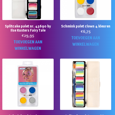
Splitcake palet nr. 43690 by
Schmink palet clown 4 kleuren
Ilse Kusters Fairy Tale
€
6,75
€
29,95
TOEVOEGEN AAN
TOEVOEGEN AAN
WINKELWAGEN
WINKELWAGEN