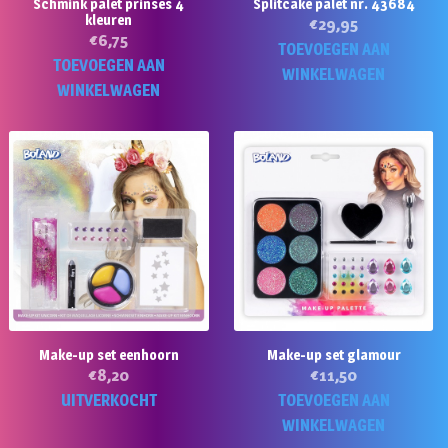
Schmink palet prinses 4
Splitcake palet nr. 43684
kleuren
€
29,95
€
6,75
TOEVOEGEN AAN
TOEVOEGEN AAN
WINKELWAGEN
WINKELWAGEN
Make-up set eenhoorn
Make-up set glamour
€
8,20
€
11,50
UITVERKOCHT
TOEVOEGEN AAN
WINKELWAGEN