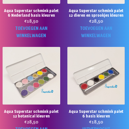
Aqua Superstar schmink palet
Aqua Superstar schmink palet
6 Nederland basis kleuren
12 dieren en sprookjes kleuren
€
18,50
€
28,50
TOEVOEGEN AAN
TOEVOEGEN AAN
WINKELWAGEN
WINKELWAGEN
Aqua Superstar schmink palet
Aqua Superstar schmink palet
12 botanical kleuren
6 basis kleuren
€
28,50
€
18,50