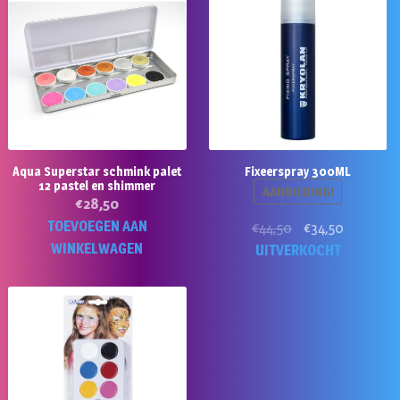
Aqua Superstar schmink palet
Fixeerspray 300ML
12 pastel en shimmer
AANBIEDING!
€
28,50
TOEVOEGEN AAN
Oorspronkelijke
Huidige
€
44,50
€
34,50
WINKELWAGEN
prijs
prijs
UITVERKOCHT
was:
is:
€44,50.
€34,50.