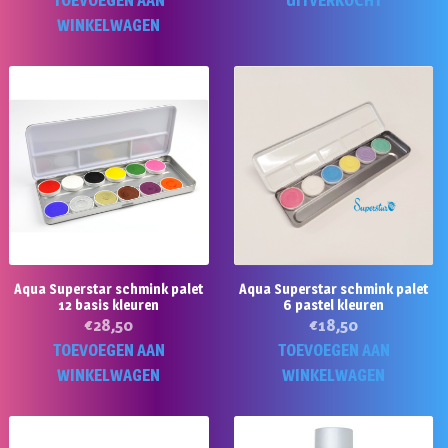
TOEVOEGEN AAN
UITVERKOCHT
WINKELWAGEN
Aqua Superstar schmink palet
Aqua Superstar schmink palet
12 basis kleuren
6 pastel kleuren
€
28,50
€
18,50
TOEVOEGEN AAN
TOEVOEGEN AAN
WINKELWAGEN
WINKELWAGEN