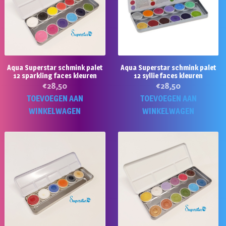
Aqua Superstar schmink palet
Aqua Superstar schmink palet
12 sparkling faces kleuren
12 syllie faces kleuren
€
28,50
€
28,50
TOEVOEGEN AAN
TOEVOEGEN AAN
WINKELWAGEN
WINKELWAGEN