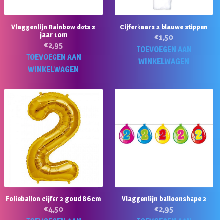
Vlaggenlijn Rainbow dots 2
Cijferkaars 2 blauwe stippen
jaar 10m
€
1,50
€
2,95
TOEVOEGEN AAN
TOEVOEGEN AAN
WINKELWAGEN
WINKELWAGEN
Folieballon cijfer 2 goud 86cm
Vlaggenlijn balloonshape 2
€
4,50
€
2,95