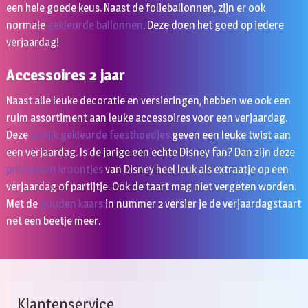
een hele goede keus. Naast de folieballonnen, zijn er ook
normale
gekleurde ballonnen
. Deze doen het goed op iedere
verjaardag!
Accessoires 2 jaar
Naast alle leuke decoratie en versieringen, hebben we ook een
ruim assortiment aan leuke accessoires voor een verjaardag.
Deze
vrolijk gekleurde feesthoedjes
geven een leuke twist aan
een verjaardag. Is de jarige een echte Disney fan? Dan zijn deze
prinsessen kroontjes
van Disney heel leuk als extraatje op een
verjaardag of partijtje. Ook de taart mag niet vergeten worden.
Met de
gouden kaars
in nummer 2 versier je de verjaardagstaart
net een beetje meer.
Klantenservice