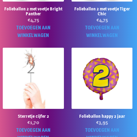
Folieballon 2 met voetje Bright
Folieballon 2 met voetje Tiger
Panther
Chic
€
4,75
€
4,75
TOEVOEGEN AAN
TOEVOEGEN AAN
WINKELWAGEN
WINKELWAGEN
Sterretje cijfer 2
Folieballon happy 2 jaar
€
1,70
€
3,95
TOEVOEGEN AAN
TOEVOEGEN AAN