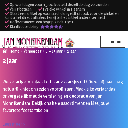
Op werkdagen voor 15:00 besteld dezelfde dag verzonden!
Veilig betalen
Fysieke winkel in Haarlem
Staat een artikel op voorraad, dan geldt dit ook voor de winkel en
kunt u het direct afhalen, tenzij bij het artikel anders vermeld
Hofleverancier: een begrip sinds 1901
Klantbeoordeling:
Ga
Ga
MENU
door
naar
Home
Verjaardag
1 – 15 jaar
2 jaar
naar
de
2 jaar
SUBME
Verhuur kleding
navigatie
inhoud
UITVO
SUBME
Verhuur apparatuur
Welke jarige job blaast dit jaar 2 kaarsjes uit? Deze mijlpaal mag
UITVO
natuurlijk niet ongezien voorbij gaan. Maak elke verjaardag
Onze winkel
onvergetelijk met de versiering en decoratie van Jan
Monnikendam. Bekijk ons hele assortiment en kies jouw
Klantenservice
favoriete feestartikelen!
Inloggen
Lees meer >