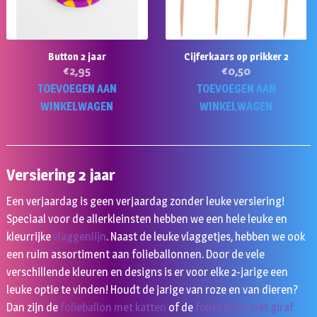
Button 2 jaar
Cijferkaars op prikker 2
€
2,95
€
0,50
TOEVOEGEN AAN
TOEVOEGEN AAN
WINKELWAGEN
WINKELWAGEN
Versiering 2 jaar
Een verjaardag is geen verjaardag zonder leuke versiering!
Speciaal voor de allerkleinsten hebben we een hele leuke en
kleurrijke
vlaggenlijn
. Naast de leuke vlaggetjes, hebben we ook
een ruim assortiment aan folieballonnen. Door de vele
verschillende kleuren en designs is er voor elke 2-jarige een
leuke optie te vinden! Houdt de jarige van roze en van dieren?
Dan zijn de
folieballon met katten
of de
folieballon met giraf