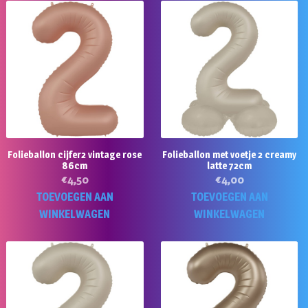
Folieballon cijfer2 vintage rose
Folieballon met voetje 2 creamy
86cm
latte 72cm
€
4,50
€
4,00
TOEVOEGEN AAN
TOEVOEGEN AAN
WINKELWAGEN
WINKELWAGEN