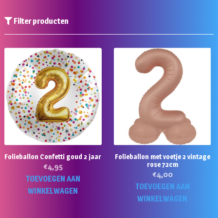
Filter producten
Folieballon Confetti goud 2 jaar
Folieballon met voetje 2 vintage
rose 72cm
€
4,95
€
4,00
TOEVOEGEN AAN
TOEVOEGEN AAN
WINKELWAGEN
WINKELWAGEN