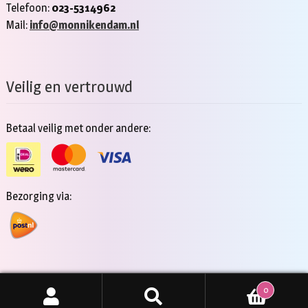
Telefoon:
023-5314962
Mail:
info@monnikendam.nl
Veilig en vertrouwd
Betaal veilig met onder andere:
Bezorging via:
0
Copyright 2026 - Jan Monnikendam
Zoeken
ZOEKEN