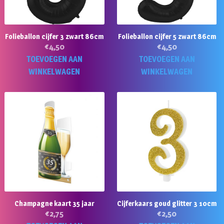
Folieballon cijfer 3 zwart 86cm
Folieballon cijfer 5 zwart 86cm
€
4,50
€
4,50
TOEVOEGEN AAN
TOEVOEGEN AAN
WINKELWAGEN
WINKELWAGEN
Champagne kaart 35 jaar
Cijferkaars goud glitter 3 10cm
€
2,75
€
2,50