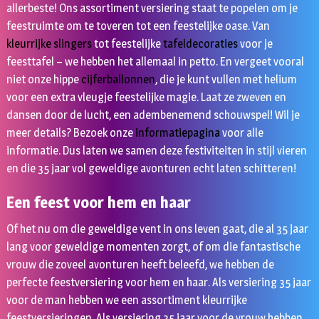
allerbeste! Ons assortiment versiering staat te popelen om je
feestruimte om te toveren tot een feestelijke oase. Van
kleurrijke slingers
tot feestelijke
tafeldecoraties
voor je
feesttafel – we hebben het allemaal in petto. En vergeet vooral
niet onze hippe
cijferballonnen
, die je kunt vullen met helium
voor een extra vleugje feestelijke magie. Laat ze zweven en
dansen door de lucht, een adembenemend schouwspel! Wil je
meer details? Bezoek onze
informatiepagina
voor alle
informatie. Dus laten we samen deze festiviteiten in stijl vieren
en die 35 jaar vol geweldige avonturen echt laten schitteren!
Een feest voor hem en haar
Of het nu om die geweldige vent in ons leven gaat, die al 35 jaar
lang voor geweldige momenten zorgt, of om die fantastische
vrouw die zoveel avonturen heeft beleefd, we hebben de
perfecte feestversiering voor hem en haar. Als versiering 35 jaar
voor de man hebben we een assortiment kleurrijke
feestversieringen. Als versiering 35 jaar voor de vrouw hebben