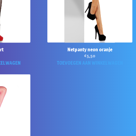
rt
Netpanty neon oranje
€
5,50
KELWAGEN
TOEVOEGEN AAN WINKELWAGEN