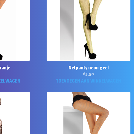
ranje
Netpanty neon geel
€
5,50
KELWAGEN
TOEVOEGEN AAN WINKELWAGEN