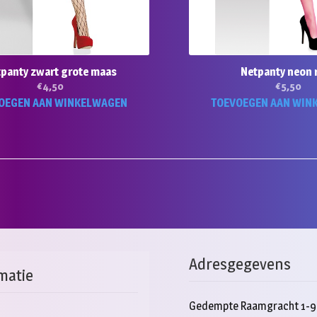
panty zwart grote maas
Netpanty neon 
€
4,50
€
5,50
OEGEN AAN WINKELWAGEN
TOEVOEGEN AAN WIN
Adresgegevens
matie
Gedempte Raamgracht 1-9