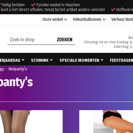
Veilig betalen
Fysieke winkel in Haarlem
unt u het direct afhalen, tenzij bij het artikel anders vermeld
Hoflevera
Onze winkel
Heliumballonnen
Verhuur kled
Ma
Zoeken
Dinsdag tot en met Vrijdag 9:
naar:
Zaterdag 9:
ERJAARDAG
SCHMINK
SPECIALE MOMENTEN
FEESTDAGE
ken
Netpanty's
panty's