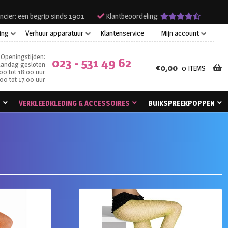
ncier: een begrip sinds 1901
Klantbeoordeling:
ing
Verhuur apparatuur
Klantenservice
Mijn account
Openingstijden:
023 - 531 49 62
andag gesloten
€
0,00
0 ITEMS
00 tot 18:00 uur
00 tot 17:00 uur
N
VERKLEEDKLEDING & ACCESSOIRES
BUIKSPREEKPOPPEN