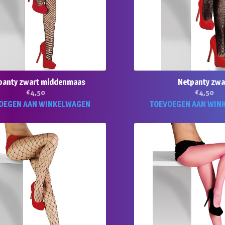
panty zwart middenmaas
Netpanty zwa
€
4,50
€
4,50
OEGEN AAN WINKELWAGEN
TOEVOEGEN AAN WIN