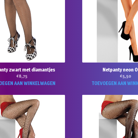
nty zwart met diamantjes
Netpanty neon O
€
8,75
€
5,50
OEGEN AAN WINKELWAGEN
TOEVOEGEN AAN WIN