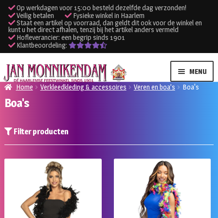
Op werkdagen voor 15:00 besteld dezelfde dag verzonden!
Veilig betalen
Fysieke winkel in Haarlem
Staat een artikel op voorraad, dan geldt dit ook voor de winkel en
kunt u het direct afhalen, tenzij bij het artikel anders vermeld
Hofleverancier: een begrip sinds 1901
Klantbeoordeling:
Ga
Ga
MENU
door
naar
Home
Verkleedkleding & accessoires
Veren en boa’s
Boa's
naar
de
Boa's
SUBME
Verhuur kleding
navigatie
inhoud
UITVO
SUBME
Verhuur apparatuur
Filter producten
UITVO
Onze winkel
Klantenservice
Inloggen