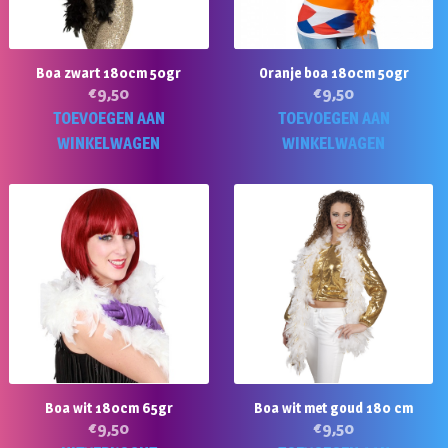
Boa zwart 180cm 50gr
Oranje boa 180cm 50gr
€
9,50
€
9,50
TOEVOEGEN AAN
TOEVOEGEN AAN
WINKELWAGEN
WINKELWAGEN
Boa wit 180cm 65gr
Boa wit met goud 180 cm
€
9,50
€
9,50