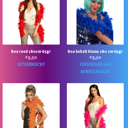
Boa rood 180cm 65gr
Boa kobalt blauw 180 cm 65gr
€
9,50
€
9,50
UITVERKOCHT
TOEVOEGEN AAN
WINKELWAGEN