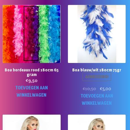
Boa bordeaux rood 180cm 65
Boa blauw/wit 180cm 75gr
gram
AANBIEDING!
€
9,50
TOEVOEGEN AAN
Oorspronkelijke
Huidige
€
10,50
€
5,00
WINKELWAGEN
prijs
prijs
TOEVOEGEN AAN
was:
is:
WINKELWAGEN
€10,50.
€5,00.