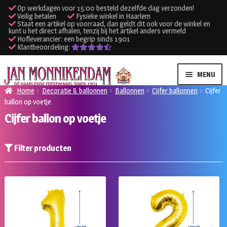
Op werkdagen voor 15:00 besteld dezelfde dag verzonden!
Veilig betalen
Fysieke winkel in Haarlem
Staat een artikel op voorraad, dan geldt dit ook voor de winkel en
kunt u het direct afhalen, tenzij bij het artikel anders vermeld
Hofleverancier: een begrip sinds 1901
Klantbeoordeling:
Ga
Ga
MENU
door
naar
Home
Decoratie & ballonnen
Ballonnen
Cijfer ballonnen
Cijfer
naar
de
ballon op voetje
SUBME
Verhuur kleding
navigatie
inhoud
Cijfer ballon op voetje
UITVO
SUBME
Verhuur apparatuur
UITVO
Filter producten
Onze winkel
Klantenservice
Inloggen