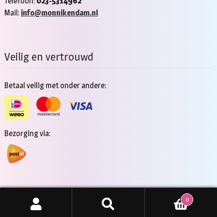
Telefoon:
023-5314962
Mail:
info@monnikendam.nl
Veilig en vertrouwd
Betaal veilig met onder andere:
Bezorging via:
0
Copyright 2026 - Jan Monnikendam
Zoeken
ZOEKEN