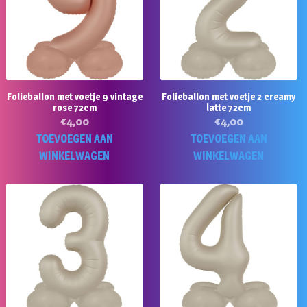
Folieballon met voetje 9 vintage
Folieballon met voetje 2 creamy
rose 72cm
latte 72cm
€
4,00
€
4,00
TOEVOEGEN AAN
TOEVOEGEN AAN
WINKELWAGEN
WINKELWAGEN