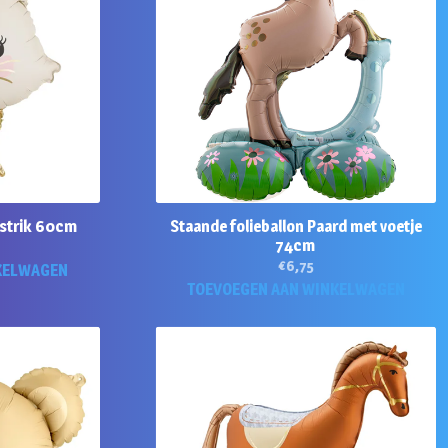
 strik 60cm
Staande folieballon Paard met voetje
74cm
€
6,75
KELWAGEN
TOEVOEGEN AAN WINKELWAGEN