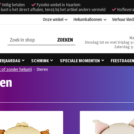
Veilig betalen
Fysieke winkel in Haarlem
unt u het direct afhalen, tenzij bij het artikel anders vermeld
Hoflevera
Onze winkel
Heliumballonnen
Verhuur kled
Ma
Zoeken
Dinsdag tot en met Vrijdag 9:
naar:
Zaterdag 9:
ERJAARDAG
SCHMINK
SPECIALE MOMENTEN
FEESTDAGE
t of zonder helium)
Dieren
ren