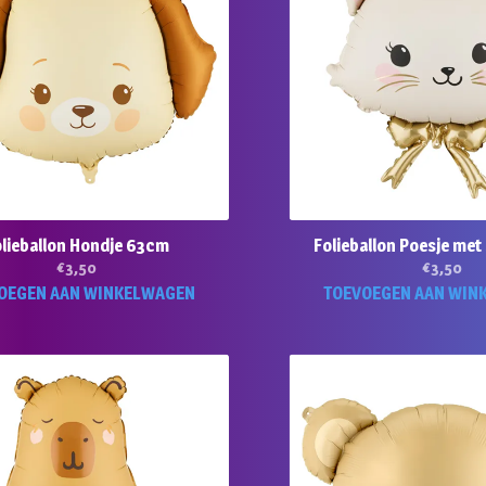
olieballon Hondje 63cm
Folieballon Poesje met
€
3,50
€
3,50
OEGEN AAN WINKELWAGEN
TOEVOEGEN AAN WIN