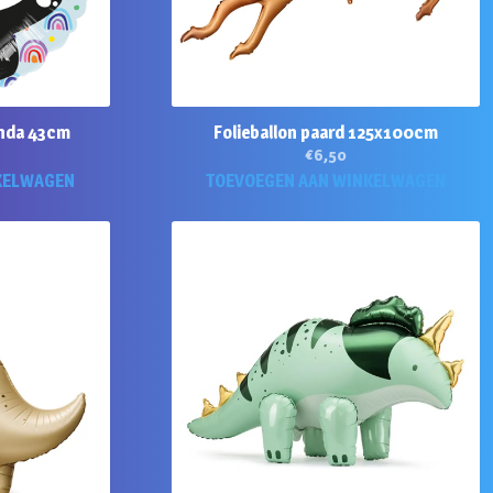
anda 43cm
Folieballon paard 125x100cm
€
6,50
KELWAGEN
TOEVOEGEN AAN WINKELWAGEN