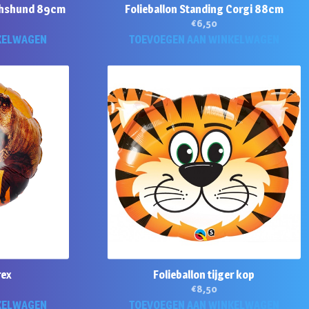
achshund 89cm
Folieballon Standing Corgi 88cm
€
6,50
KELWAGEN
TOEVOEGEN AAN WINKELWAGEN
rex
Folieballon tijger kop
€
8,50
KELWAGEN
TOEVOEGEN AAN WINKELWAGEN