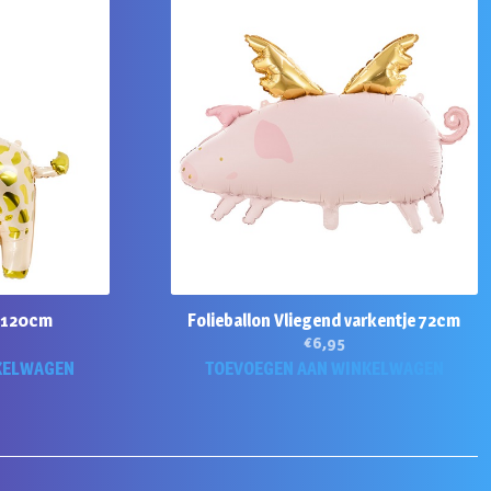
e 120cm
Folieballon Vliegend varkentje 72cm
€
6,95
KELWAGEN
TOEVOEGEN AAN WINKELWAGEN