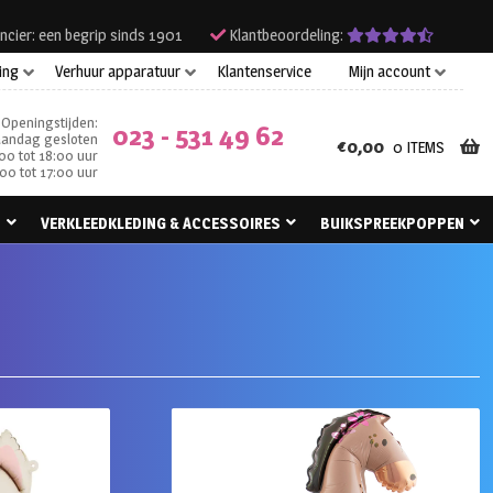
ncier: een begrip sinds 1901
Klantbeoordeling:
ing
Verhuur apparatuur
Klantenservice
Mijn account
Openingstijden:
023 - 531 49 62
andag gesloten
€
0,00
0 ITEMS
00 tot 18:00 uur
00 tot 17:00 uur
N
VERKLEEDKLEDING & ACCESSOIRES
BUIKSPREEKPOPPEN