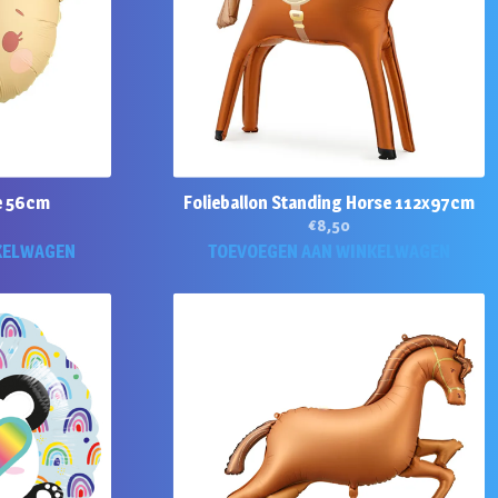
je 56cm
Folieballon Standing Horse 112x97cm
€
8,50
KELWAGEN
TOEVOEGEN AAN WINKELWAGEN