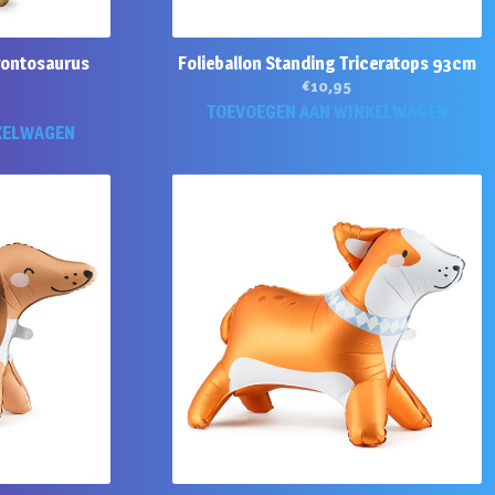
rontosaurus
Folieballon Standing Triceratops 93cm
€
10,95
TOEVOEGEN AAN WINKELWAGEN
KELWAGEN