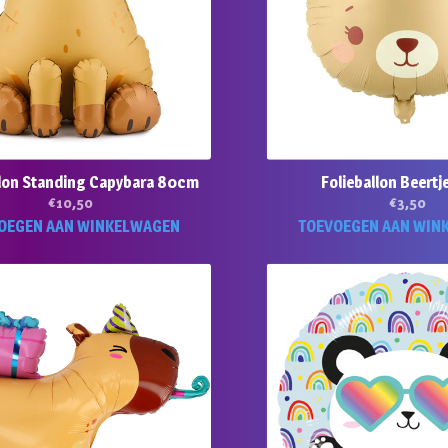
llon Standing Capybara 80cm
Folieballon Beert
€
10,50
€
3,50
OEGEN AAN WINKELWAGEN
TOEVOEGEN AAN WIN