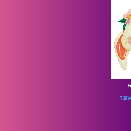
F
TOEV