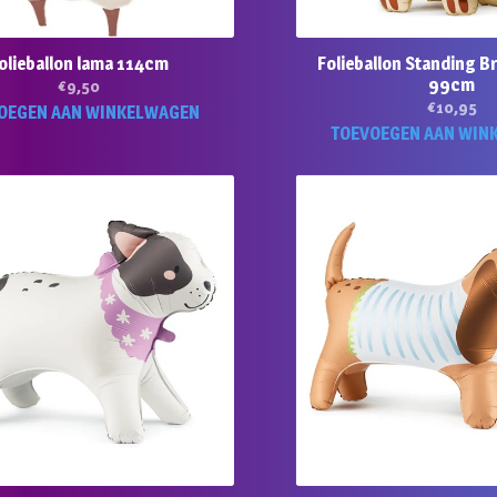
olieballon lama 114cm
Folieballon Standing B
99cm
€
9,50
€
10,95
OEGEN AAN WINKELWAGEN
TOEVOEGEN AAN WIN