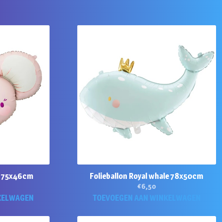
is 75x46cm
Folieballon Royal whale 78x50cm
€
6,50
KELWAGEN
TOEVOEGEN AAN WINKELWAGEN