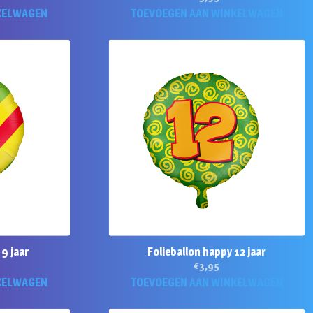
KELWAGEN
TOEVOEGEN AAN WINKELWAGEN
 9 jaar
Folieballon happy 12 jaar
€
3,95
KELWAGEN
TOEVOEGEN AAN WINKELWAGEN