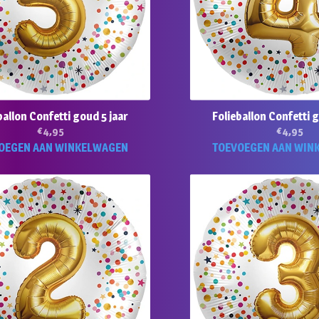
ballon Confetti goud 5 jaar
Folieballon Confetti 
€
4,95
€
4,95
OEGEN AAN WINKELWAGEN
TOEVOEGEN AAN WIN