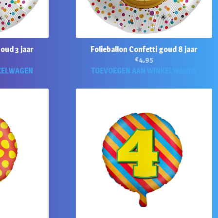
oud 3 jaar
Folieballon Confetti goud 8 jaar
€
4,95
KELWAGEN
TOEVOEGEN AAN WINKELWAGEN