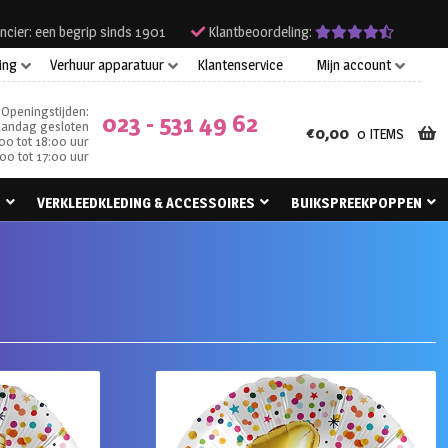
ncier: een begrip sinds 1901
Klantbeoordeling:
ing
Verhuur apparatuur
Klantenservice
Mijn account
Openingstijden:
023 - 531 49 62
andag gesloten
€
0,00
0 ITEMS
00 tot 18:00 uur
00 tot 17:00 uur
N
VERKLEEDKLEDING & ACCESSOIRES
BUIKSPREEKPOPPEN