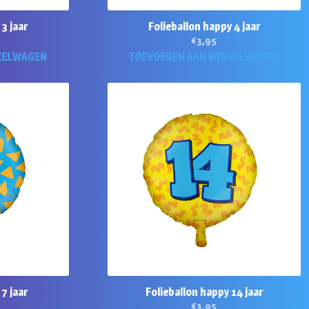
3 jaar
Folieballon happy 4 jaar
€
3,95
KELWAGEN
TOEVOEGEN AAN WINKELWAGEN
7 jaar
Folieballon happy 14 jaar
€
3,95