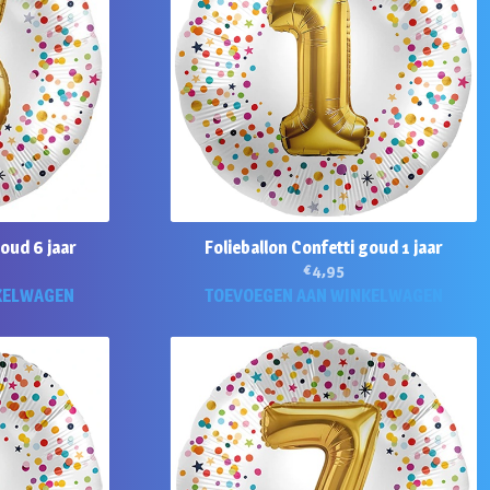
goud 6 jaar
Folieballon Confetti goud 1 jaar
€
4,95
KELWAGEN
TOEVOEGEN AAN WINKELWAGEN