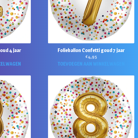
goud 4 jaar
Folieballon Confetti goud 7 jaar
€
4,95
KELWAGEN
TOEVOEGEN AAN WINKELWAGEN