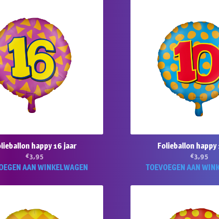
lieballon happy 16 jaar
Folieballon happy 
€
3,95
€
3,95
OEGEN AAN WINKELWAGEN
TOEVOEGEN AAN WIN