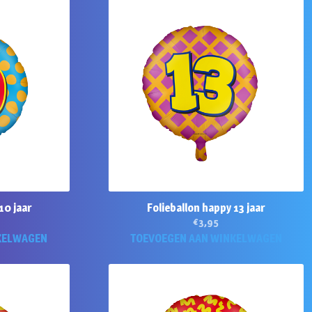
10 jaar
Folieballon happy 13 jaar
€
3,95
KELWAGEN
TOEVOEGEN AAN WINKELWAGEN