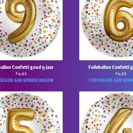
ballon Confetti goud 9 jaar
Folieballon Confetti 
€
4,95
€
4,95
OEGEN AAN WINKELWAGEN
TOEVOEGEN AAN WIN