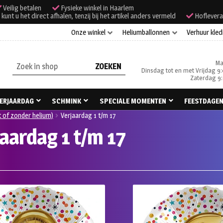
Veilig betalen
Fysieke winkel in Haarlem
unt u het direct afhalen, tenzij bij het artikel anders vermeld
Hoflevera
Onze winkel
Heliumballonnen
Verhuur kled
Ma
Zoeken
Dinsdag tot en met Vrijdag 9:
naar:
Zaterdag 9:
ERJAARDAG
SCHMINK
SPECIALE MOMENTEN
FEESTDAGE
t of zonder helium)
Verjaardag 1 t/m 17
aardag 1 t/m 17