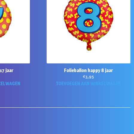
17 jaar
Folieballon happy 8 jaar
€
3,95
KELWAGEN
TOEVOEGEN AAN WINKELWAGEN