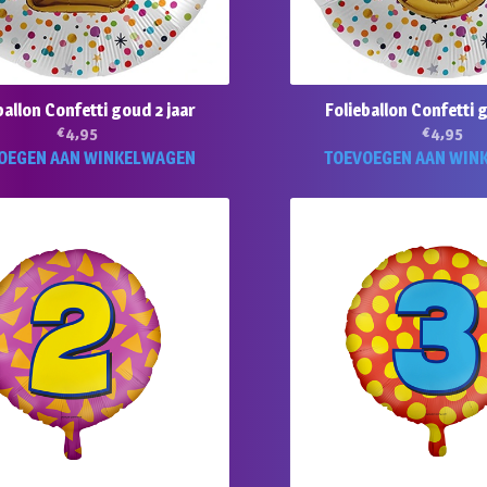
ballon Confetti goud 2 jaar
Folieballon Confetti g
€
4,95
€
4,95
OEGEN AAN WINKELWAGEN
TOEVOEGEN AAN WIN