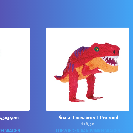
l 45x34cm
Pinata Dinosaurus T-Rex rood
€
28,50
KELWAGEN
TOEVOEGEN AAN WINKELWAGEN