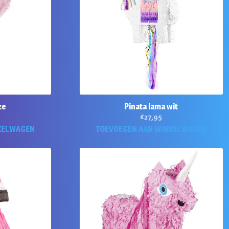
ze
Pinata lama wit
€
27,95
KELWAGEN
TOEVOEGEN AAN WINKELWAGEN