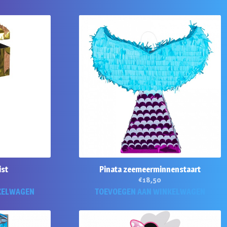
ist
Pinata zeemeerminnenstaart
€
18,50
KELWAGEN
TOEVOEGEN AAN WINKELWAGEN