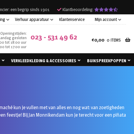
ncier: een begrip sinds 1901
Klantbeoordeling:
ing
Verhuur apparatuur
Klantenservice
Mijn account
Openingstijden:
023 - 531 49 62
andag gesloten
€
0,00
0 ITEMS
00 tot 18:00 uur
00 tot 17:00 uur
N
VERKLEEDKLEDING & ACCESSOIRES
BUIKSPREEKPOPPEN
r-maché kun je vullen met van alles en nog wat: van zoetigheden
een feestje! Bij Jan Monnikendam kun je terecht voor een piñata