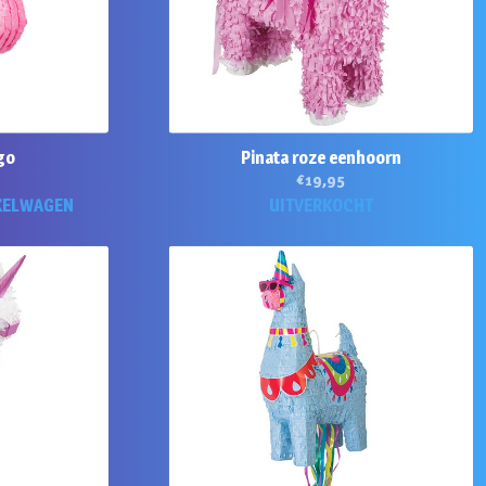
go
Pinata roze eenhoorn
€
19,95
KELWAGEN
UITVERKOCHT