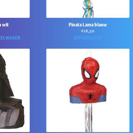
 wit
Pinata Lama blauw
€
26,50
KELWAGEN
UITVERKOCHT