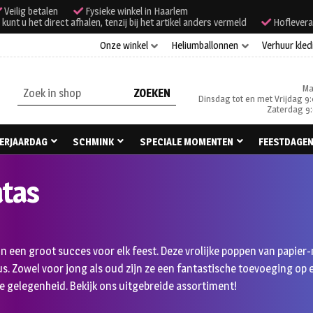
Veilig betalen
Fysieke winkel in Haarlem
unt u het direct afhalen, tenzij bij het artikel anders vermeld
Hoflevera
Onze winkel
Heliumballonnen
Verhuur kled
Ma
Zoeken
Dinsdag tot en met Vrijdag 9:
naar:
Zaterdag 9:
ERJAARDAG
SCHMINK
SPECIALE MOMENTEN
FEESTDAGE
atas
ijn een groot succes voor elk feest. Deze vrolijke poppen van papie
s. Zowel voor jong als oud zijn ze een fantastische toevoeging op 
e gelegenheid. Bekijk ons uitgebreide assortiment!