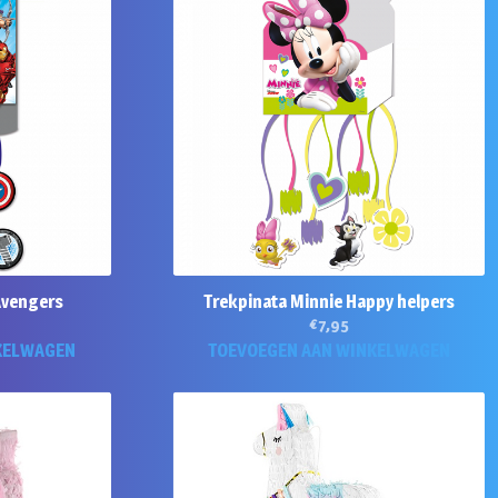
Avengers
Trekpinata Minnie Happy helpers
€
7,95
KELWAGEN
TOEVOEGEN AAN WINKELWAGEN