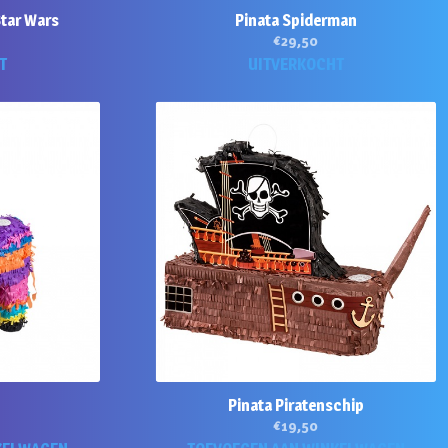
Star Wars
Pinata Spiderman
€
29,50
T
UITVERKOCHT
Pinata Piratenschip
€
19,50