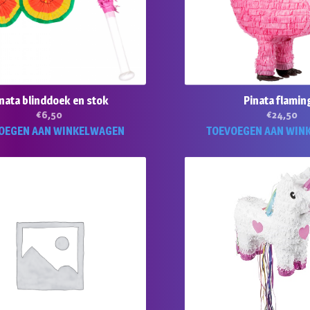
nata blinddoek en stok
Pinata flamin
€
6,50
€
24,50
OEGEN AAN WINKELWAGEN
TOEVOEGEN AAN WIN