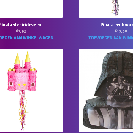
Pinata ster iridescent
Pinata eenhoorn
€
1,95
€
17,50
OEGEN AAN WINKELWAGEN
TOEVOEGEN AAN WIN