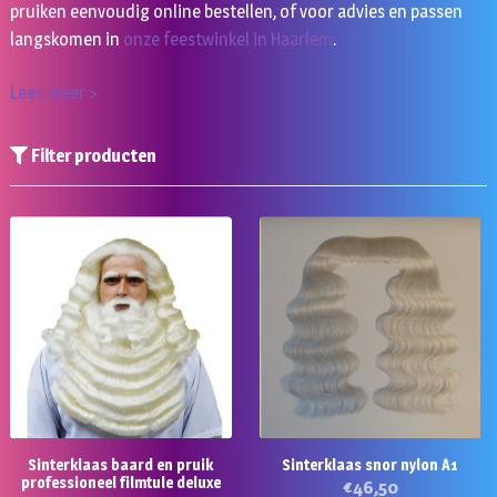
pruiken eenvoudig online bestellen, of voor advies en passen
langskomen in
onze feestwinkel in Haarlem
.
Lees meer >
Filter producten
Sinterklaas baard en pruik
Sinterklaas snor nylon A1
professioneel filmtule deluxe
€
46,50