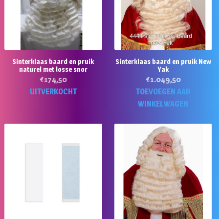
Sinterklaas baard en pruik
Sinterklaas baard en pruik New
naturel met losse snor
Yak
€
174,50
€
1.049,50
UITVERKOCHT
TOEVOEGEN AAN
WINKELWAGEN