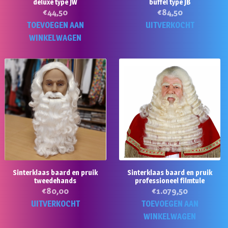
deluxe type JW
buffel type JB
€
44,50
€
84,50
TOEVOEGEN AAN
UITVERKOCHT
WINKELWAGEN
Sinterklaas baard en pruik
Sinterklaas baard en pruik
tweedehands
professioneel filmtule
€
80,00
€
1.079,50
UITVERKOCHT
TOEVOEGEN AAN
WINKELWAGEN