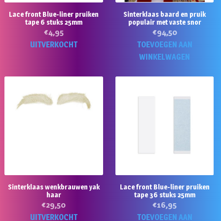
Lace front Blue-liner pruiken
Sinterklaas baard en pruik
tape 6 stuks 25mm
populair met vaste snor
€
4,95
€
94,50
UITVERKOCHT
TOEVOEGEN AAN
WINKELWAGEN
Sinterklaas wenkbrauwen yak
Lace front Blue-liner pruiken
haar
tape 36 stuks 25mm
€
29,50
€
16,95
UITVERKOCHT
TOEVOEGEN AAN