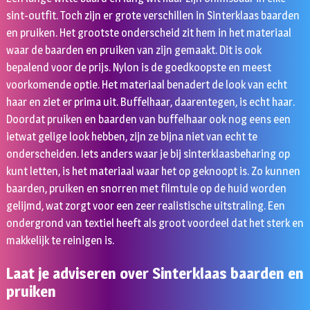
sint-outfit. Toch zijn er grote verschillen in Sinterklaas baarden
en pruiken. Het grootste onderscheid zit hem in het materiaal
waar de baarden en pruiken van zijn gemaakt. Dit is ook
bepalend voor de prijs. Nylon is de goedkoopste en meest
voorkomende optie. Het materiaal benadert de look van echt
haar en ziet er prima uit. Buffelhaar, daarentegen, is echt haar.
Doordat pruiken en baarden van buffelhaar ook nog eens een
ietwat gelige look hebben, zijn ze bijna niet van echt te
onderscheiden. Iets anders waar je bij sinterklaasbeharing op
kunt letten, is het materiaal waar het op geknoopt is. Zo kunnen
baarden, pruiken en snorren met filmtule op de huid worden
gelijmd, wat zorgt voor een zeer realistische uitstraling. Een
ondergrond van textiel heeft als groot voordeel dat het sterk en
makkelijk te reinigen is.
Laat je adviseren over Sinterklaas baarden en
pruiken