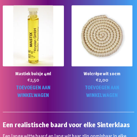
Mastiek buisje 4ml
Wolcrêpe wit 10cm
€
2,50
€
2,00
TOEVOEGEN AAN
TOEVOEGEN AAN
WINKELWAGEN
WINKELWAGEN
Een realistische baard voor elke Sinterklaas
Een lange witte baard en lang wit haar zijn onmisbaar in elke