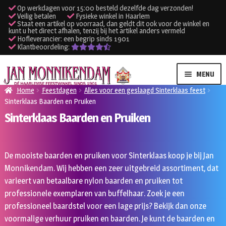
Op werkdagen voor 15:00 besteld dezelfde dag verzonden!
Veilig betalen
Fysieke winkel in Haarlem
Staat een artikel op voorraad, dan geldt dit ook voor de winkel en
kunt u het direct afhalen, tenzij bij het artikel anders vermeld
Hofleverancier: een begrip sinds 1901
Klantbeoordeling:
Ga
Ga
MENU
door
naar
Home
Feestdagen
Alles voor een geslaagd Sinterklaas feest
naar
de
Sinterklaas Baarden en Pruiken
SUBME
Verhuur kleding
navigatie
inhoud
Sinterklaas Baarden en Pruiken
UITVO
SUBME
Verhuur apparatuur
UITVO
De mooiste baarden en pruiken voor Sinterklaas koop je bij Jan
Onze winkel
Monnikendam. Wij hebben een zeer uitgebreid assortiment, dat
varieert van betaalbare nylon baarden en pruiken tot
Klantenservice
professionele exemplaren van buffelhaar. Zoek je een
professioneel baardstel voor een lage prijs? Bekijk dan onze
Inloggen
voormalige verhuur pruiken en baarden. Je kunt de baarden en