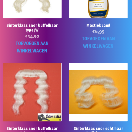
Sinterklaas snor buffelhaar
Mastiek 12ml
type JW
€
6,95
€
34,50
TOEVOEGEN AAN
TOEVOEGEN AAN
WINKELWAGEN
WINKELWAGEN
Sinterklaas snor buffelhaar
Sinterklaas snor echt haar