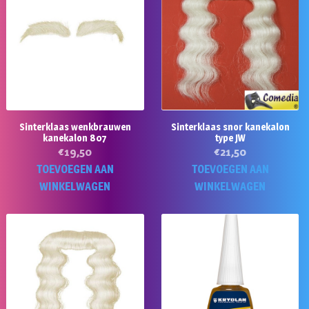
Sinterklaas wenkbrauwen
Sinterklaas snor kanekalon
kanekalon 807
type JW
€
19,50
€
21,50
TOEVOEGEN AAN
TOEVOEGEN AAN
WINKELWAGEN
WINKELWAGEN