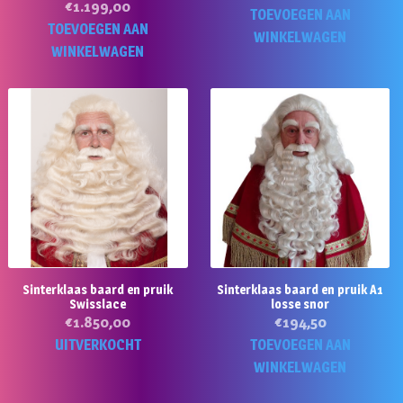
€
1.199,00
TOEVOEGEN AAN
TOEVOEGEN AAN
WINKELWAGEN
WINKELWAGEN
Sinterklaas baard en pruik
Sinterklaas baard en pruik A1
Swisslace
losse snor
€
1.850,00
€
194,50
UITVERKOCHT
TOEVOEGEN AAN
WINKELWAGEN