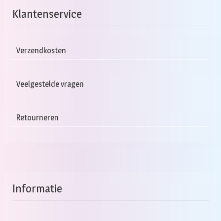
va
Klantenservice
D
op
k
Verzendkosten
g
w
o
Veelgestelde vragen
d
pr
Retourneren
Informatie