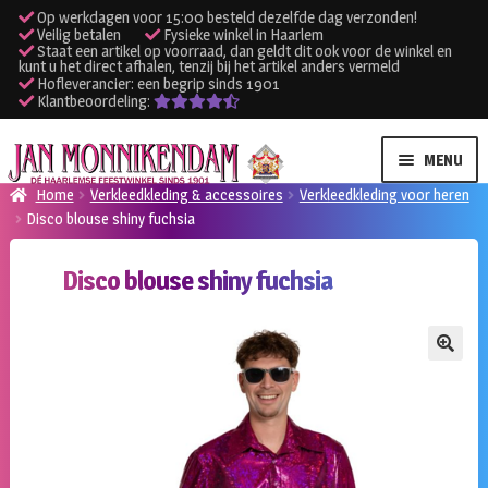
Op werkdagen voor 15:00 besteld dezelfde dag verzonden!
Veilig betalen
Fysieke winkel in Haarlem
Staat een artikel op voorraad, dan geldt dit ook voor de winkel en
kunt u het direct afhalen, tenzij bij het artikel anders vermeld
Hofleverancier: een begrip sinds 1901
Klantbeoordeling:
Ga
Ga
MENU
door
naar
Home
Verkleedkleding & accessoires
Verkleedkleding voor heren
naar
de
Disco blouse shiny fuchsia
SUBME
Verhuur kleding
navigatie
inhoud
UITVO
Disco blouse shiny fuchsia
SUBME
Verhuur apparatuur
UITVO
Onze winkel
🔍
Klantenservice
Inloggen