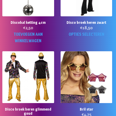
Discobal ketting 4cm
Disco broek heren zwart
€
2,50
€
18,50
Di
TOEVOEGEN AAN
OPTIES SELECTEREN
p
WINKELWAGEN
he
m
va
D
op
k
g
w
o
d
Disco broek heren glimmend
Bril star
pr
goud
€
4,75