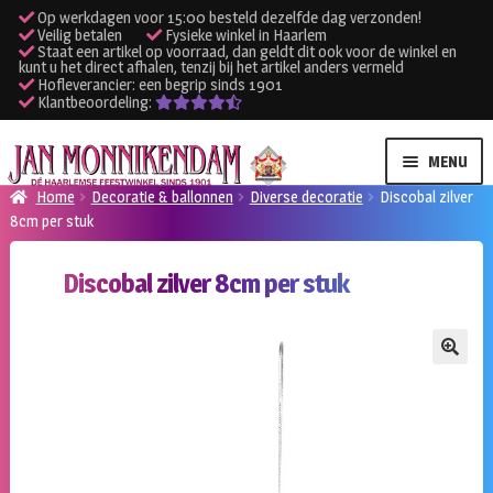
Op werkdagen voor 15:00 besteld dezelfde dag verzonden!
Veilig betalen
Fysieke winkel in Haarlem
Staat een artikel op voorraad, dan geldt dit ook voor de winkel en
kunt u het direct afhalen, tenzij bij het artikel anders vermeld
Hofleverancier: een begrip sinds 1901
Klantbeoordeling:
Ga
Ga
MENU
door
naar
Home
Decoratie & ballonnen
Diverse decoratie
Discobal zilver
naar
de
8cm per stuk
SUBME
Verhuur kleding
navigatie
inhoud
UITVO
Discobal zilver 8cm per stuk
SUBME
Verhuur apparatuur
UITVO
Onze winkel
🔍
Klantenservice
Inloggen