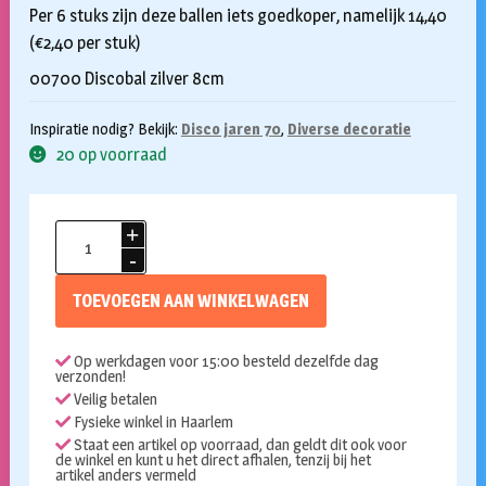
Per 6 stuks zijn deze ballen iets goedkoper, namelijk 14,40
(€2,40 per stuk)
00700 Discobal zilver 8cm
Inspiratie nodig? Bekijk:
Disco jaren 70
,
Diverse decoratie
20 op voorraad
Discobal
zilver
8cm
TOEVOEGEN AAN WINKELWAGEN
per
stuk
Op werkdagen voor 15:00 besteld dezelfde dag
aantal
verzonden!
Veilig betalen
Fysieke winkel in Haarlem
Staat een artikel op voorraad, dan geldt dit ook voor
de winkel en kunt u het direct afhalen, tenzij bij het
artikel anders vermeld