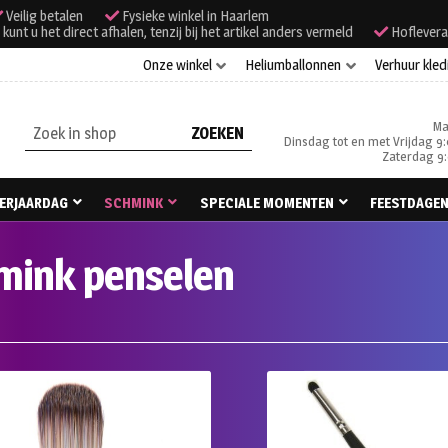
Veilig betalen
Fysieke winkel in Haarlem
unt u het direct afhalen, tenzij bij het artikel anders vermeld
Hoflevera
Onze winkel
Heliumballonnen
Verhuur kled
Ma
Zoeken
Dinsdag tot en met Vrijdag 9:
naar:
Zaterdag 9:
ERJAARDAG
SCHMINK
SPECIALE MOMENTEN
FEESTDAGE
mink penselen