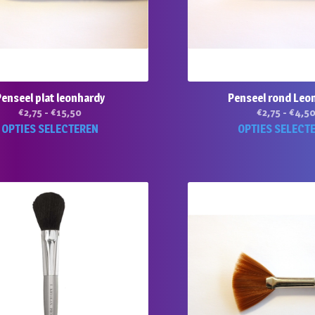
enseel plat leonhardy
Penseel rond Leo
Prijsklasse:
€
2,75
-
€
15,50
€
2,75
-
€
4,5
€2,75
Dit
OPTIES SELECTEREN
OPTIES SELECT
tot
product
€15,50
heeft
meerdere
variaties.
Deze
optie
kan
gekozen
worden
op
de
productpagina