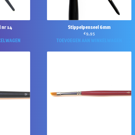
 nr 14
Stippelpenseel 6mm
€
9,95
KELWAGEN
TOEVOEGEN AAN WINKELWAGEN