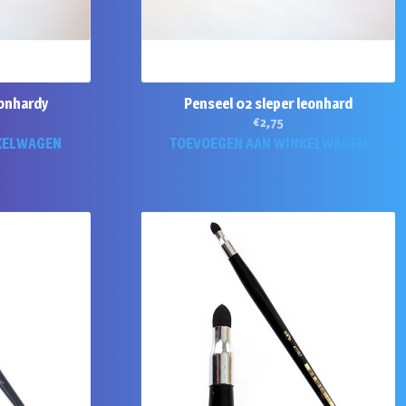
eonhardy
Penseel 02 sleper leonhard
€
2,75
KELWAGEN
TOEVOEGEN AAN WINKELWAGEN