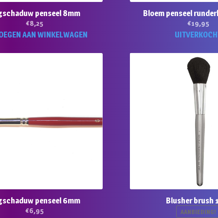
gschaduw penseel 8mm
Bloem penseel runde
€
8,25
€
19,95
OEGEN AAN WINKELWAGEN
UITVERKOCH
gschaduw penseel 6mm
Blusher brush 
€
6,95
AANBIEDING!