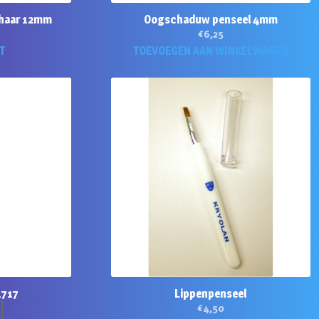
rhaar 12mm
Oogschaduw penseel 4mm
€
6,25
T
TOEVOEGEN AAN WINKELWAGEN
1717
Lippenpenseel
€
4,50