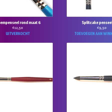
oempenseel rond maat 6
Splitcake penseel
€
12,50
€
9,50
UITVERKOCHT
TOEVOEGEN AAN WIN