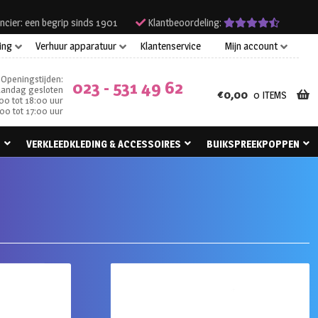
ncier: een begrip sinds 1901
Klantbeoordeling:
ing
Verhuur apparatuur
Klantenservice
Mijn account
Openingstijden:
023 - 531 49 62
andag gesloten
€
0,00
0 ITEMS
00 tot 18:00 uur
00 tot 17:00 uur
N
VERKLEEDKLEDING & ACCESSOIRES
BUIKSPREEKPOPPEN