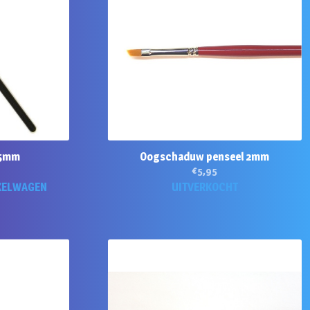
 5mm
Oogschaduw penseel 2mm
€
5,95
KELWAGEN
UITVERKOCHT