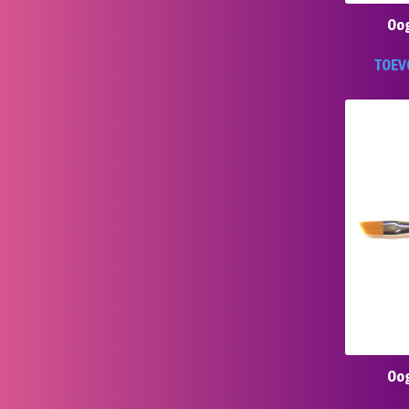
Oo
TOEV
Oo