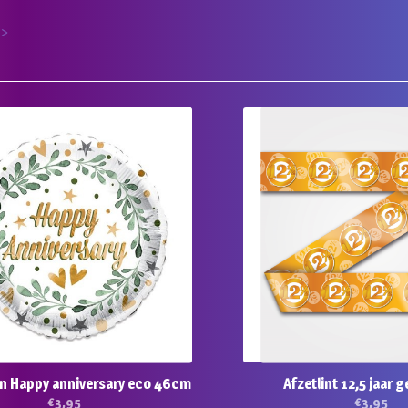
 >
on Happy anniversary eco 46cm
Afzetlint 12,5 jaar
€
3,95
€
3,95