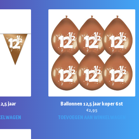
2,5 jaar
Ballonnen 12,5 jaar koper 6st
€
2,95
KELWAGEN
TOEVOEGEN AAN WINKELWAGEN