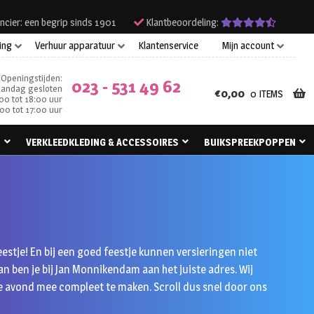
ncier: een begrip sinds 1901
Klantbeoordeling:
ing
Verhuur apparatuur
Klantenservice
Mijn account
Openingstijden:
023 - 531 49 62
andag gesloten
€
0,00
0 ITEMS
00 tot 18:00 uur
00 tot 17:00 uur
N
VERKLEEDKLEDING & ACCESSOIRES
BUIKSPREEKPOPPEN
eestje! En bij een goed feestje kunnen versieringen niet
n ben je bij Jan Monnikendam aan het juiste adres. Wij
je avond mee compleet te maken. Scroll dus snel door ons