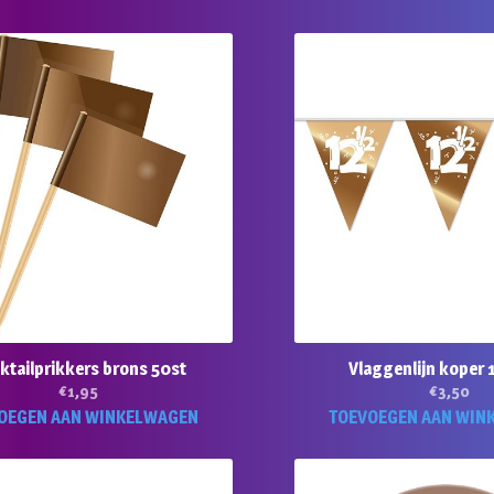
ktailprikkers brons 50st
Vlaggenlijn koper 1
€
1,95
€
3,50
OEGEN AAN WINKELWAGEN
TOEVOEGEN AAN WIN