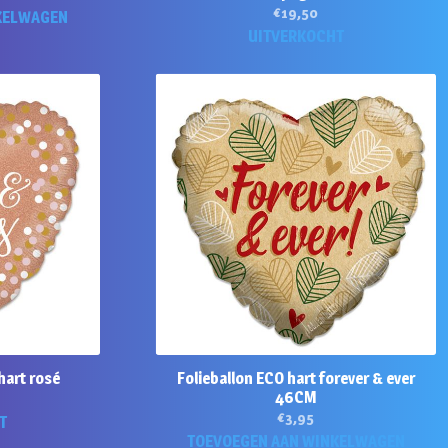
€
19,50
KELWAGEN
UITVERKOCHT
hart rosé
Folieballon ECO hart forever & ever
46CM
€
3,95
T
TOEVOEGEN AAN WINKELWAGEN