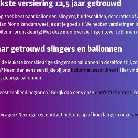
ukste versiering 12,5 jaar getrouwd
op zoek bent naar ballonnen, slingers, huldeschilden, decoraties of 
 Jan Monnikendam weet je dat je goed zit. We hebben versieringen i
bileum: bronskleurig! Met deze mooie versieringen tover je binnen 
jaar getrouwd slingers en ballonnen
 de leukste bronskleurige slingers en ballonnen in dezelfde stijl, z
? Neem dan eens een kijkje bij ons
ballonnen assortiment
. Hier vi
nskleurige ballonnen.
 feest knallend beginnen? Bekijk dan eens onze
confetti shooters
. Z
g vragen? Neem gerust contact met ons op of kom langs in onze
ves