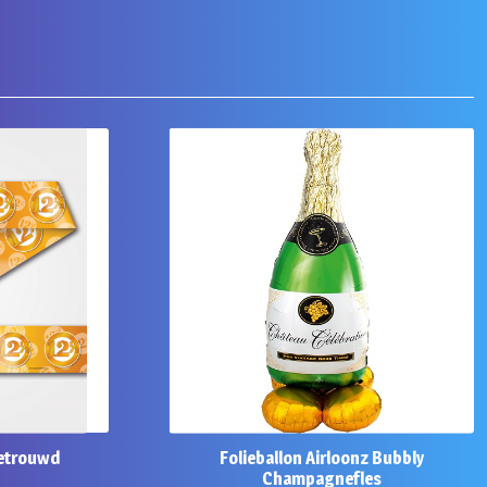
 getrouwd
Folieballon Airloonz Bubbly
Champagnefles