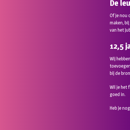
De le
Of je nou 
maken, bij
van het ju
12,5 
Wij hebben
toevoegen
bij de bro
Wil je het
goed in.
Heb je no