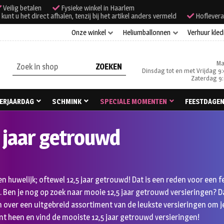
Veilig betalen
Fysieke winkel in Haarlem
unt u het direct afhalen, tenzij bij het artikel anders vermeld
Hoflevera
Onze winkel
Heliumballonnen
Verhuur kled
Ma
Zoeken
Dinsdag tot en met Vrijdag 9:
naar:
Zaterdag 9:
ERJAARDAG
SCHMINK
SPECIALE MOMENTEN
FEESTDAGE
 jaar getrouwd
n huwelijk; oftewel 12,5 jaar getrouwd! Dat is een reden voor een f
 Ben je nog op zoek naar mooie 12,5 jaar getrouwd versieringen? Da
 over een uitgebreid assortiment van de leukste versieringen om 
t heen en vind de mooiste 12,5 jaar getrouwd versieringen!