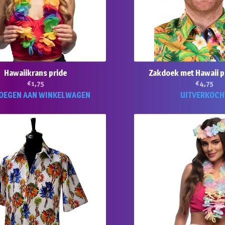
Hawaiikrans pride
Zakdoek met Hawaii pr
€
1,75
€
4,75
OEGEN AAN WINKELWAGEN
UITVERKOCH