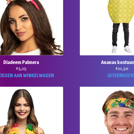
kan
gekozen
worden
op
de
productpagina
Diadeem Palmera
Ananas kostuu
€
5,25
€
21,50
OEGEN AAN WINKELWAGEN
UITVERKOCH