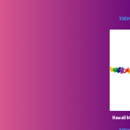
TOEV
Hawaii 