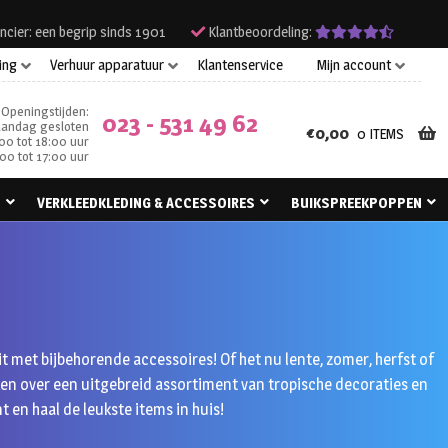
ncier: een begrip sinds 1901
Klantbeoordeling:
ing
Verhuur apparatuur
Klantenservice
Mijn account
Openingstijden:
023 - 531 49 62
andag gesloten
€
0,00
0 ITEMS
00 tot 18:00 uur
00 tot 17:00 uur
N
VERKLEEDKLEDING & ACCESSOIRES
BUIKSPREEKPOPPEN
it met bijbehorende accessoires! Of het nu lente, zomer, herfst of
ikken over een uitgebreid assortiment van tropische decoraties en
en haal de leukste items in huis!