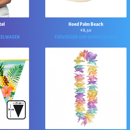
tel
Hoed Palm Beach
€
8,50
KELWAGEN
TOEVOEGEN AAN WINKELWAGEN