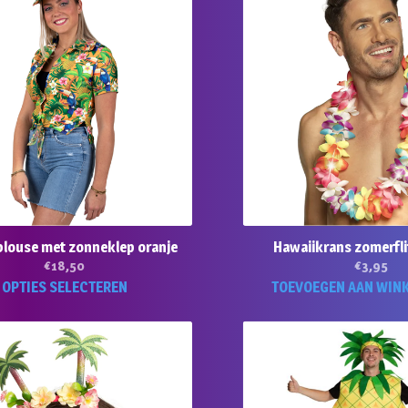
variaties.
Deze
optie
kan
gekozen
worden
op
de
productpagina
blouse met zonneklep oranje
Hawaiikrans zomerfli
€
18,50
€
3,95
Dit
OPTIES SELECTEREN
TOEVOEGEN AAN WIN
product
heeft
meerdere
variaties.
Deze
optie