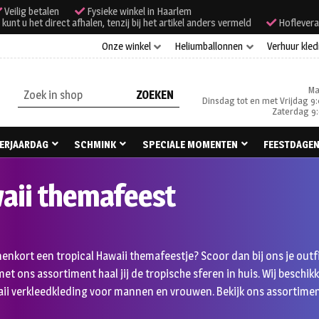
Veilig betalen
Fysieke winkel in Haarlem
unt u het direct afhalen, tenzij bij het artikel anders vermeld
Hoflevera
Onze winkel
Heliumballonnen
Verhuur kled
Ma
Zoeken
Dinsdag tot en met Vrijdag 9:
naar:
Zaterdag 9:
ERJAARDAG
SCHMINK
SPECIALE MOMENTEN
FEESTDAGE
aii themafeest
nenkort een tropical Hawaii themafeestje? Scoor dan bij ons je outf
 met ons assortiment haal jij de tropische sferen in huis. Wij besch
ii verkleedkleding voor mannen en vrouwen. Bekijk ons assortiment 