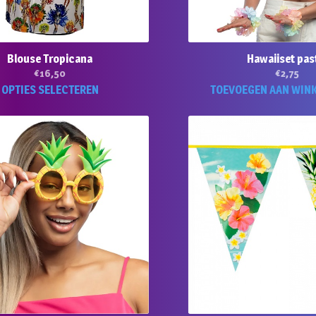
Blouse Tropicana
Hawaiiset pas
€
16,50
€
2,75
Dit
OPTIES SELECTEREN
TOEVOEGEN AAN WIN
product
heeft
meerdere
variaties.
Deze
optie
kan
gekozen
worden
op
de
productpagina