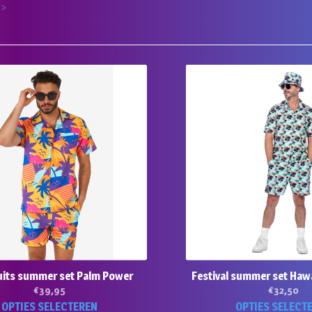
 >
its summer set Palm Power
Festival summer set Ha
€
39,95
€
32,50
Dit
OPTIES SELECTEREN
OPTIES SELECT