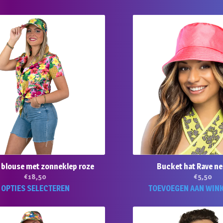
product
heeft
meerdere
variaties.
Deze
optie
kan
gekozen
worden
op
de
productpagina
 blouse met zonneklep roze
Bucket hat Rave ne
€
18,50
€
5,50
Dit
OPTIES SELECTEREN
TOEVOEGEN AAN WIN
product
heeft
meerdere