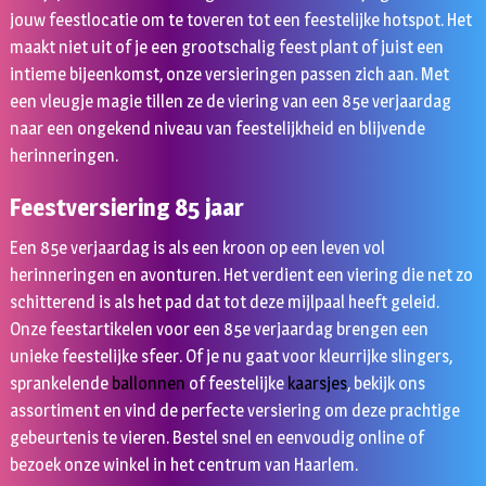
jouw feestlocatie om te toveren tot een feestelijke hotspot. Het
maakt niet uit of je een grootschalig feest plant of juist een
intieme bijeenkomst, onze versieringen passen zich aan. Met
een vleugje magie tillen ze de viering van een 85e verjaardag
naar een ongekend niveau van feestelijkheid en blijvende
herinneringen.
Feestversiering 85 jaar
Een 85e verjaardag is als een kroon op een leven vol
herinneringen en avonturen. Het verdient een viering die net zo
schitterend is als het pad dat tot deze mijlpaal heeft geleid.
Onze feestartikelen voor een 85e verjaardag brengen een
unieke feestelijke sfeer. Of je nu gaat voor kleurrijke slingers,
sprankelende
ballonnen
of feestelijke
kaarsjes
, bekijk ons
assortiment en vind de perfecte versiering om deze prachtige
gebeurtenis te vieren. Bestel snel en eenvoudig online of
bezoek onze winkel in het centrum van Haarlem.