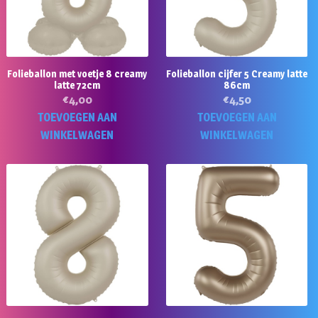
Folieballon met voetje 8 creamy
Folieballon cijfer 5 Creamy latte
latte 72cm
86cm
€
4,00
€
4,50
TOEVOEGEN AAN
TOEVOEGEN AAN
WINKELWAGEN
WINKELWAGEN