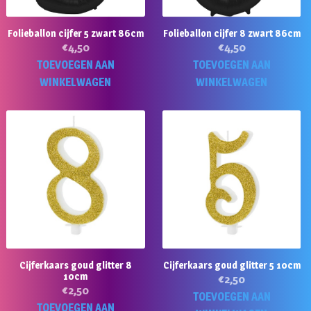
Folieballon cijfer 5 zwart 86cm
Folieballon cijfer 8 zwart 86cm
€
4,50
€
4,50
TOEVOEGEN AAN
TOEVOEGEN AAN
WINKELWAGEN
WINKELWAGEN
Cijferkaars goud glitter 8
Cijferkaars goud glitter 5 10cm
10cm
€
2,50
€
2,50
TOEVOEGEN AAN
TOEVOEGEN AAN