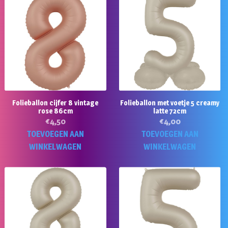
Folieballon cijfer 8 vintage
Folieballon met voetje 5 creamy
rose 86cm
latte 72cm
€
4,50
€
4,00
TOEVOEGEN AAN
TOEVOEGEN AAN
WINKELWAGEN
WINKELWAGEN