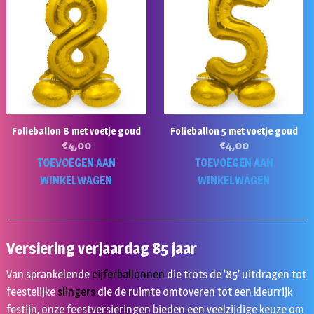
Folieballon 8 met voetje goud
Folieballon 5 met voetje goud
€
4,00
€
4,00
TOEVOEGEN AAN
TOEVOEGEN AAN
WINKELWAGEN
WINKELWAGEN
Versiering verjaardag 85 jaar
Van sprankelende
cijferballonnen
die trots de ’85’ uitdragen tot
feestelijke
slingers
die de ruimte omtoveren tot een kleurrijk
festijn, onze feestversieringen bieden een veelzijdige keuze om