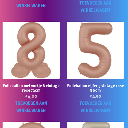
TOEVOEGEN AAN
WINKELWAGEN
WINKELWAGEN
Folieballon met voetje 8 vintage
Folieballon cijfer 5 vintage rose
rose 72cm
86cm
€
4,00
€
4,50
TOEVOEGEN AAN
TOEVOEGEN AAN
WINKELWAGEN
WINKELWAGEN