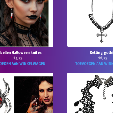
bellen Halloween knifes
Ketting goth
€
3,75
€
6,75
OEGEN AAN WINKELWAGEN
TOEVOEGEN AAN WIN