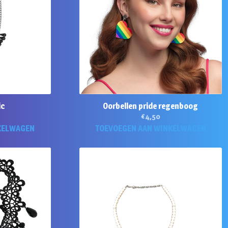
ic
Oorbellen pride regenboog
€
4,50
KELWAGEN
TOEVOEGEN AAN WINKELWAGEN