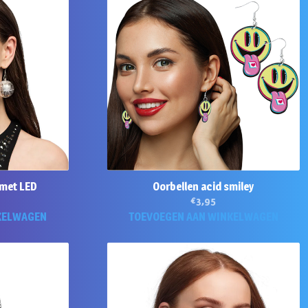
 met LED
Oorbellen acid smiley
€
3,95
KELWAGEN
TOEVOEGEN AAN WINKELWAGEN