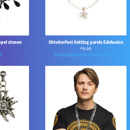
ppel stenen
Oktoberfest Ketting parels Edelweiss
€
9,95
T
TOEVOEGEN AAN WINKELWAGEN