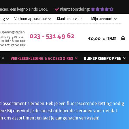
ncier: een begrip sinds 1901
Klantbeoordeling:
ing
Verhuur apparatuur
Klantenservice
Mijn account
Openingstijden:
023 - 531 49 62
andag gesloten
€
0,00
0 ITEMS
00 tot 18:00 uur
00 tot 17:00 uur
N
VERKLEEDKLEDING & ACCESSOIRES
BUIKSPREEKPOPPEN
 assortiment sieraden. Heb je een fluorescerende ketting nodig
en? Bij ons vind je de meest uitlopende sieraden voor net dat
 in ons assortiment en laat je aangenaam verrassen!