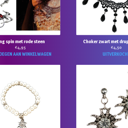
ng spin met rode steen
Choker zwart met dru
€
4,95
€
4,50
OEGEN AAN WINKELWAGEN
UITVERKOCH