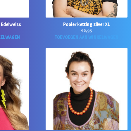
 Edelweiss
Pooier ketting zilver XL
€
6,95
KELWAGEN
TOEVOEGEN AAN WINKELWAGEN