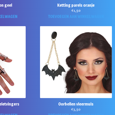
on geel
Ketting parels oranje
€
1,50
KELWAGEN
TOEVOEGEN AAN WINKELWAGEN
eletvingers
Oorbellen vleermuis
€
3,50