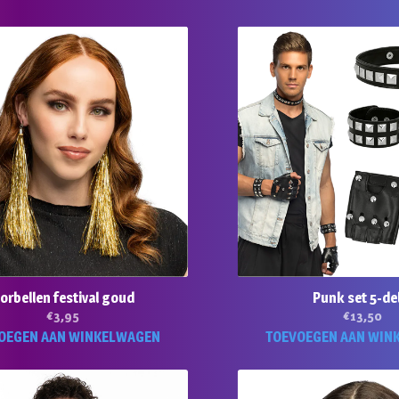
orbellen festival goud
Punk set 5-de
€
3,95
€
13,50
OEGEN AAN WINKELWAGEN
TOEVOEGEN AAN WIN