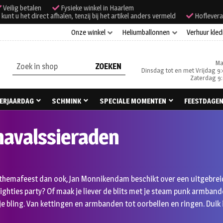
Veilig betalen
Fysieke winkel in Haarlem
unt u het direct afhalen, tenzij bij het artikel anders vermeld
Hoflevera
Onze winkel
Heliumballonnen
Verhuur kled
Ma
Zoeken
Dinsdag tot en met Vrijdag 9:
naar:
Zaterdag 9:
ERJAARDAG
SCHMINK
SPECIALE MOMENTEN
FEESTDAGE
navalssieraden
 themafeest dan ook, Jan Monnikendam beschikt over een uitgebreid
ighties party? Of maak je liever de blits met je steam punk armband
je bling. Van kettingen en armbanden tot oorbellen en ringen. Duik