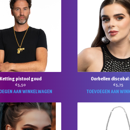
Ketting pistool goud
Oorbellen discobal
€
5,50
€
5,75
OEGEN AAN WINKELWAGEN
TOEVOEGEN AAN WIN