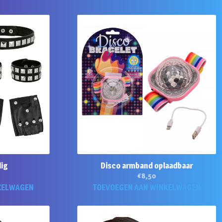
lig
Disco armband oplaadbaar
€
8,50
KELWAGEN
TOEVOEGEN AAN WINKELWAGEN