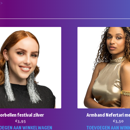
 >
orbellen festival zilver
Armband Nefertari m
€
3,95
€
3,50
OEGEN AAN WINKELWAGEN
TOEVOEGEN AAN WIN